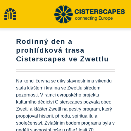
Přeskočit
na
Přepínání
obsah
navigace
Cisterscapes
Rodinný den a
prohlídková trasa
Památky kulturního dědictví
Cisterscapes ve Zwettlu
Pěší turistika
Na konci června se díky slavnostnímu víkendu
stala klášterní krajina ve Zwettlu středem
Nejnovější zprávy
pozornosti. V rámci evropského projektu
kulturního dědictví Cisterscapes pozvala obec
Zwettl a klášter Zwettl na pestrý program, který
události
propojoval historii, přírodu, spiritualitu a
společenství. Zvláštním bodem programu byla v
neděli slavnostní mše u příležitosti 70.