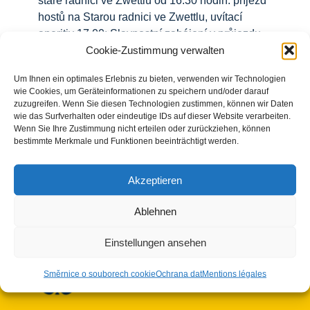
staré radnici ve Zwettlu od 16.30 hodin: příjezd
hostů na Starou radnici ve Zwettlu, uvítací
aperitiv 17.00: Slavnostní zahájení v průjezdu
Cookie-Zustimmung verwalten
Staré radnice, projevy s hudebním doprovodem
a agapé. následovaný doprovodným
Um Ihnen ein optimales Erlebnis zu bieten, verwenden wir Technologien
programem: Komentovaná prohlídka výstavy s
wie Cookies, um Geräteinformationen zu speichern und/oder darauf
kurátory v novém návštěvnickém centru Cesta
zuzugreifen. Wenn Sie diesen Technologien zustimmen, können wir Daten
tam a zpět v
wie das Surfverhalten oder eindeutige IDs auf dieser Website verarbeiten.
Wenn Sie Ihre Zustimmung nicht erteilen oder zurückziehen, können
bestimmte Merkmale und Funktionen beeinträchtigt werden.
Read More
Akzeptieren
Ablehnen
Einstellungen ansehen
Směrnice o souborech cookie
Ochrana dat
Mentions légales