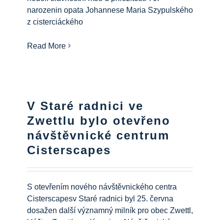
Informační centrum
narozenin opata Johannese Maria Szypulského
z cisterciáckého
Ke stažení na
Read More
Místo výuky
Kulinářské dědictví
V Staré radnici ve
Zwettlu bylo otevřeno
návštěvnické centrum
Snadný jazyk
Cisterscapes
Čeština
S otevřením nového návštěvnického centra
Cisterscapesv Staré radnici byl 25. června
dosažen další významný milník pro obec Zwettl,