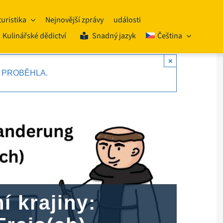
turistika
Nejnovější zprávy
události
Kulinářské dědictví
Snadný jazyk
Čeština
×
Ž PROBĚHLA.
í krajiny: