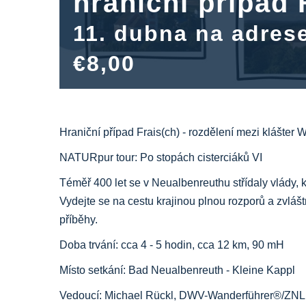
hraniční případ 
11. dubna na adres
€8,00
Hraniční případ Frais(ch) -
rozdělení mezi klášter 
NATURpur tour: Po stopách cisterciáků VI
Téměř 400 let se v Neualbenreuthu střídaly vlády, k
Vydejte se na cestu krajinou plnou rozporů a zvláš
příběhy.
Doba trvání: cca 4 - 5 hodin, cca 12 km, 90 mH
Místo setkání: Bad Neualbenreuth - Kleine Kappl
Vedoucí: Michael Rückl, DWV-Wanderführer®/ZNL, p