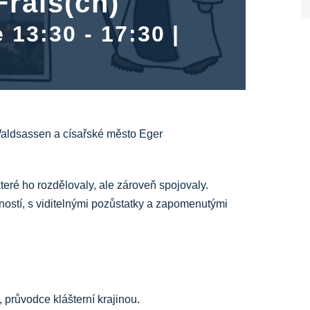
Frais(ch)
e 13:30
-
17:30
|
Waldsassen a císařské město Eger
teré ho rozdělovaly, ale zároveň spojovaly.
tností, s viditelnými pozůstatky a zapomenutými
růvodce klášterní krajinou.