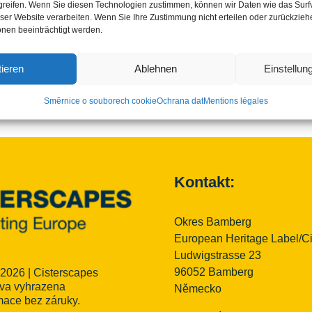
greifen. Wenn Sie diesen Technologien zustimmen, können wir Daten wie das Surf
eser Website verarbeiten. Wenn Sie Ihre Zustimmung nicht erteilen oder zurückzie
nen beeinträchtigt werden.
Konference „Cisterciácké krajiny: Cisterciácké
památky: vzdělávání, výměna, interpretace“
ieren
Ablehnen
Einstellu
Směrnice o souborech cookie
Ochrana dat
Mentions légales
Kontakt:
Okres Bamberg
European Heritage Label/C
Ludwigstrasse 23
96052 Bamberg
 2026 | Cisterscapes
va vyhrazena
Německo
mace bez záruky.