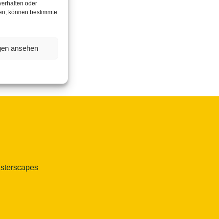
verhalten oder
hen, können bestimmte
ngen ansehen
isterscapes