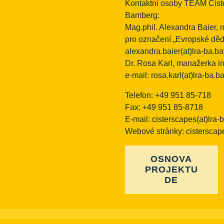
Kontaktní osoby TEAM Cist
Bamberg:
Mag.phil. Alexandra Baier, 
pro označení „Evropské dědic
alexandra.baier(at)lra-ba.b
Dr. Rosa Karl, manažerka i
e-mail:
rosa.karl(at)lra-ba.b
Telefon: +49 951 85-718
Fax: +49 951 85-8718
E-mail:
cisterscapes(at)lra-
Webové stránky: cisterscap
OSNOVA
PROJEKTU
DE