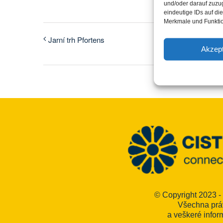
und/oder darauf zuzu
eindeutige IDs auf di
Merkmale und Funktio
Jarní trh Pfortens
Akzept
© Copyright 2023 -
Všechna prá
a veškeré infor