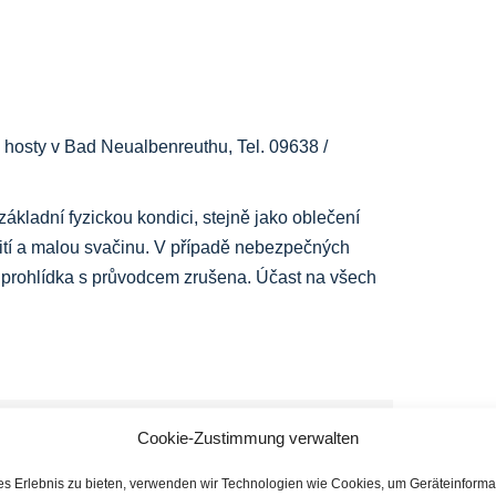
o hosty v Bad Neualbenreuthu,
Tel. 09638 /
ákladní fyzickou kondici, stejně jako oblečení
ití a malou svačinu. V případě nebezpečných
 prohlídka s průvodcem zrušena. Účast na všech
Cookie-Zustimmung verwalten
Facebook
X
LinkedIn
WhatsApp
Telegram
E-
mail
es Erlebnis zu bieten, verwenden wir Technologien wie Cookies, um Geräteinforma