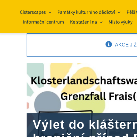
Přeskočit
na
Cisterscapes
Památky kulturního dědictví
Pěší 
obsah
Informační centrum
Ke stažení na
Místo výuky
AKCE JI
Výlet do kláštern