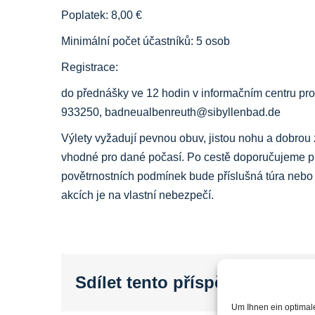
Poplatek: 8,00 €
Minimální počet účastníků: 5 osob
Registrace:
do přednášky ve 12 hodin v informačním centru pr
933250, badneualbenreuth@sibyllenbad.de
Výlety vyžadují pevnou obuv, jistou nohu a dobrou z
vhodné pro dané počasí. Po cestě doporučujeme p
povětrnostních podmínek bude příslušná túra nebo
akcích je na vlastní nebezpečí.
Sdílet tento příspěvek...
Um Ihnen ein optimal