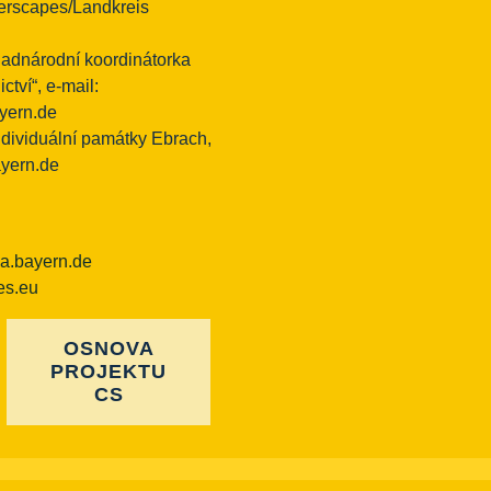
erscapes/Landkreis
nadnárodní koordinátorka
tví“, e-mail:
ayern.de
ndividuální památky Ebrach,
ayern.de
ba.bayern.de
es.eu
OSNOVA
PROJEKTU
CS