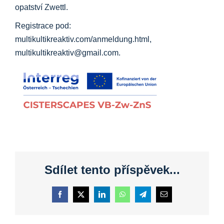
opatství Zwettl.
Registrace pod:
multikultikreaktiv.com/anmeldung.html,
multikultikreaktiv@gmail.com.
Sdílet tento příspěvek...
Facebook
X
LinkedIn
WhatsApp
Telegram
E-
mail