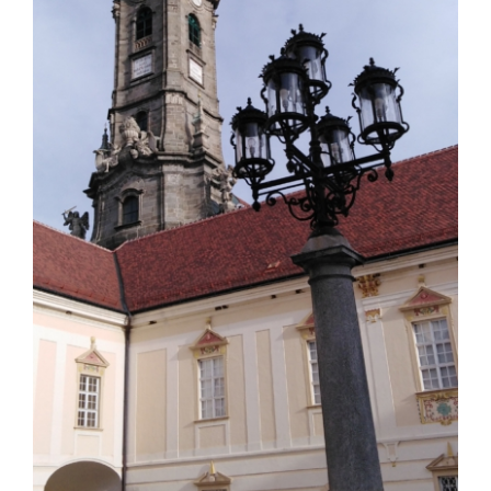
Informační centrum
Ke stažení na
Místo výuky
Kulinářské dědictví
Snadný jazyk
Čeština