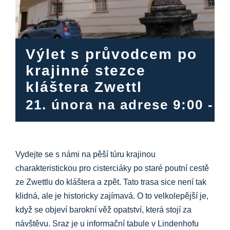
Výlet s průvodcem po
krajinné stezce
kláštera Zwettl
21. února na adrese 9:00
-
1
Vydejte se s námi na pěší túru krajinou
charakteristickou pro cisterciáky po staré poutní cestě
ze Zwettlu do kláštera a zpět. Tato trasa sice není tak
klidná, ale je historicky zajímavá. O to velkolepější je,
když se objeví barokní věž opatství, která stojí za
návštěvu. Sraz je u informační tabule v Lindenhofu