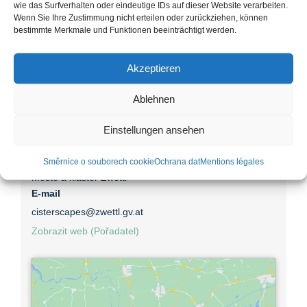
wie das Surfverhalten oder eindeutige IDs auf dieser Website verarbeiten.
Rubrika Akce:
Wenn Sie Ihre Zustimmung nicht erteilen oder zurückziehen, können
bestimmte Merkmale und Funktionen beeinträchtigt werden.
Zwettl
Štítky Akce:
Akzeptieren
Historická poutní cesta
,
Interreg AT-CZ
,
Krajinná stezka
v opatství
Ablehnen
Einstellungen ansehen
Pořadatel
Směrnice o souborech cookie
Ochrana dat
Mentions légales
Město a klášter Zwettl
E-mail
cisterscapes@zwettl.gv.at
Zobrazit web (Pořadatel)