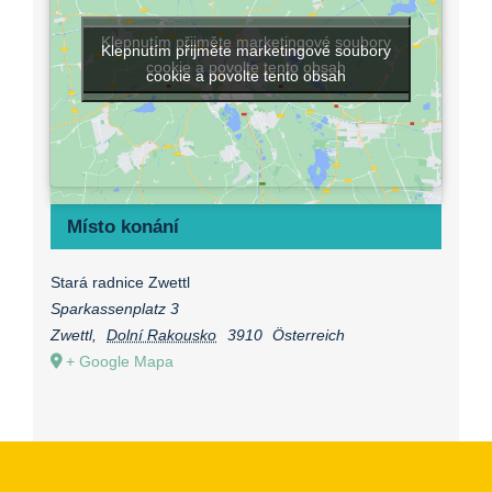
Klepnutím přijměte marketingové soubory
Klepnutím přijměte marketingové soubory
cookie a povolte tento obsah
cookie a povolte tento obsah
Místo konání
Stará radnice Zwettl
Sparkassenplatz 3
Zwettl
,
Dolní Rakousko
3910
Österreich
+ Google Mapa