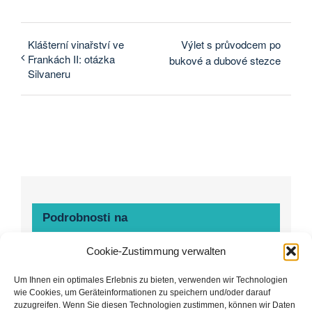
Klášterní vinařství ve
Výlet s průvodcem po
Frankách II: otázka
bukové a dubové stezce
Silvaneru
Podrobnosti na
Cookie-Zustimmung verwalten
Datum:
21. února
Um Ihnen ein optimales Erlebnis zu bieten, verwenden wir Technologien
Čas:
wie Cookies, um Geräteinformationen zu speichern und/oder darauf
zuzugreifen. Wenn Sie diesen Technologien zustimmen, können wir Daten
9:00 - 11:30