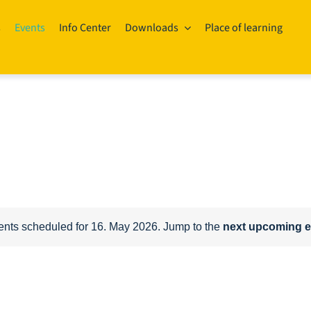
s
Events
Info Center
Downloads
Place of learning
nts scheduled for 16. May 2026. Jump to the
next upcoming e
Notice