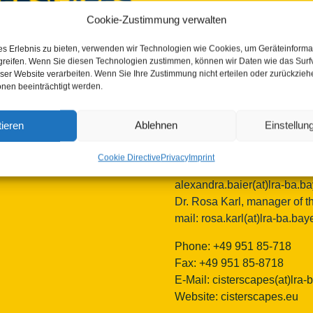
Cookie-Zustimmung verwalten
Bamberg district
European Heritage Label/C
es Erlebnis zu bieten, verwenden wir Technologien wie Cookies, um Geräteinforma
Ludwigstrasse 23
greifen. Wenn Sie diesen Technologien zustimmen, können wir Daten wie das Surf
96052 Bamberg
 2026 | Cisterscapes
eser Website verarbeiten. Wenn Sie Ihre Zustimmung nicht erteilen oder zurückzie
nen beeinträchtigt werden.
s reserved
Germany
n without guarantee.
Contact persons TEAM Cist
ieren
Ablehnen
Einstellu
Bamberg:
Mag.phil. Alexandra Baier, t
Cookie Directive
Privacy
Imprint
for the European Heritage La
alexandra.baier(at)lra-ba.b
Dr. Rosa Karl, manager of th
mail:
rosa.karl(at)lra-ba.bay
Phone: +49 951 85-718
Fax: +49 951 85-8718
E-Mail:
cisterscapes(at)lra-
Website: cisterscapes.eu