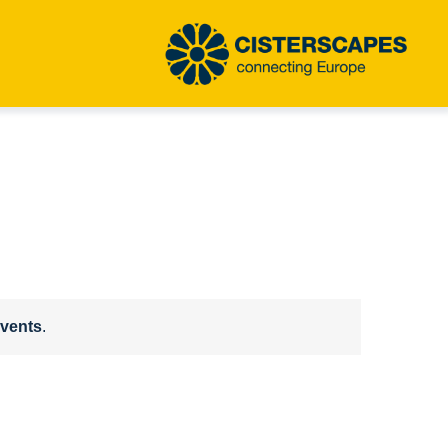
vents
.