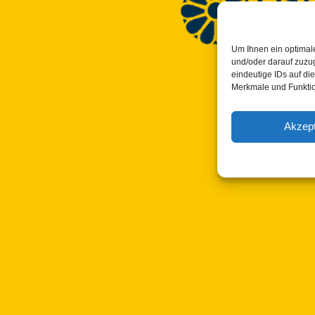
Um Ihnen ein optimal
und/oder darauf zuzu
© Copyright 2023 -
eindeutige IDs auf di
Merkmale und Funktio
All right
and all informatio
Akzept