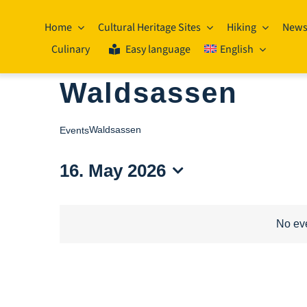
Skip
to
Home
Cultural Heritage Sites
Hiking
New
content
Culinary
Easy language
English
Waldsassen
Waldsassen
Events
16. May 2026
Select
date.
No eve