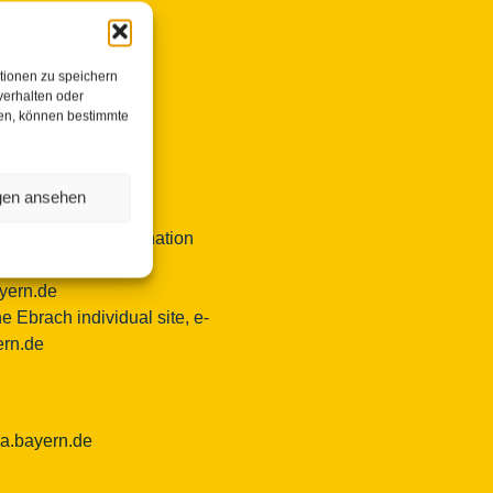
isterscapes
tionen zu speichern
verhalten oder
hen, können bestimmte
erscapes/Landkreis
ngen ansehen
ransnational coordination
bel, e-mail:
ayern.de
e Ebrach individual site, e-
ern.de
ba.bayern.de