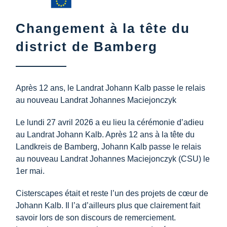
Centre d’information
Changement à la tête du
Téléchargements
district de Bamberg
Lieu d’apprentissage
Après 12 ans, le Landrat Johann Kalb passe le relais
au nouveau Landrat Johannes Maciejonczyk
Patrimoine culinaire
Le lundi 27 avril 2026 a eu lieu la cérémonie d’adieu
au Landrat Johann Kalb. Après 12 ans à la tête du
Langage facile
Landkreis de Bamberg, Johann Kalb passe le relais
au nouveau Landrat Johannes Maciejonczyk (CSU) le
1er mai.
Français
Cisterscapes était et reste l’un des projets de cœur de
Johann Kalb. Il l’a d’ailleurs plus que clairement fait
savoir lors de son discours de remerciement.