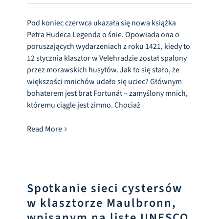
Centrum informacyjne
Pod koniec czerwca ukazała się nowa książka
Petra Hudeca Legenda o śnie. Opowiada ona o
Pliki do pobrania
poruszających wydarzeniach z roku 1421, kiedy to
12 stycznia klasztor w Velehradzie został spalony
Miejsce nauki
przez morawskich husytów. Jak to się stało, że
większości mnichów udało się uciec? Głównym
bohaterem jest brat Fortunát – zamyślony mnich,
Dziedzictwo kulinarne
któremu ciągle jest zimno. Chociaż
Read More
Łatwy język
Polski
Spotkanie sieci cystersów
w klasztorze Maulbronn,
wpisanym na listę UNESCO