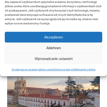
ds. sprawiedliwości międzypokoleniowej,
Aby zapewnić użytkownikom optymalne wrażenia, korzystamy z technologii
plików cookie, które umożliwiają gromadzenie informacji o użytkownikach i/lub
młodzieży, kultury i sportu w Unii Europejskiej,
ich przekazywanie. Jeśli użytkownik chce korzystać z tych technologii, możemy
zaprosił wybranych kierowników placówek EKS,
przetwarzać dane dotyczące surfowania lub innych identyfikatorów w tej
w tym CISTERSCAPES i krajowych koordynatorów
witrynie. Jeśli użytkownik nie wyrazi zgody lub jej nie zrzeka się, może to mieć
wpływ na inne mechanizmy i funkcje.
EKS, do tak zwanego "dialogu wdrożeniowego".
Łącznie 15 przedstawicieli zostało poproszonych
o przedstawienie wyzwań
Akzeptieren
Read More
Ablehnen
Wprowadzanie ustawień
Dyrektywa w sprawie plików cookie
Ochrona danych
Wzmianki ogólne