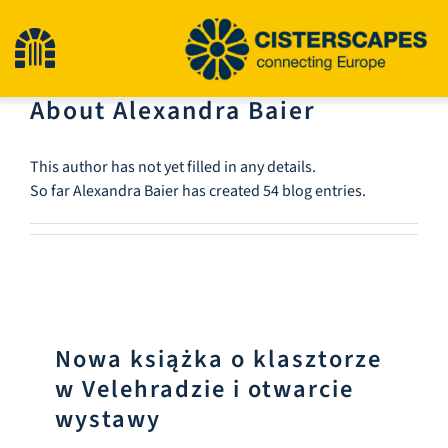
Przejdź
do
Przełącz
treści
About
Alexandra Baier
nawigację
Cysterny
This author has not yet filled in any details.
So far Alexandra Baier has created 54 blog entries.
Obiekty dziedzictwa kulturowego
Turystyka piesza
Najnowsze wiadomości
Nowa książka o klasztorze
w Velehradzie i otwarcie
Wydarzenia
wystawy