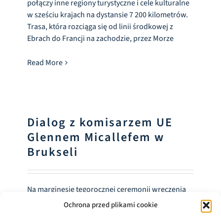
połączy inne regiony turystyczne i cele kulturalne
w sześciu krajach na dystansie 7 200 kilometrów.
Trasa, która rozciąga się od linii środkowej z
Ebrach do Francji na zachodzie, przez Morze
Read More
Dialog z komisarzem UE
Glennem Micallefem w
Brukseli
Na marginesie tegorocznej ceremonii wręczenia
nagród dla znaku EKS, która odbyła się 22
Ochrona przed plikami cookie
kwietnia w Brukseli, Glenn Micallef, komisarz UE