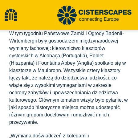
Przejdź
do
Przełącz
treści
W tym tygodniu Państwowe Zamki i Ogrody Badenii-
nawigację
Cysterny
Wirtembergii były gospodarzem międzynarodowej
wymiany fachowej: kierownictwo klasztorów
cysterskich w Alcobaça (Portugalia), Poblet
Obiekty dziedzictwa kulturowego
(Hiszpania) i Fountains Abbey (Anglia) spotkało się w
klasztorze w Maulbronn. Wszystkie cztery klasztory
łączy fakt, że należą do dziedzictwa ludzkości, co
Turystyka piesza
wiąże się z wysokimi wymaganiami w zakresie
ochrony zabytków i upowszechniania dziedzictwa
Najnowsze wiadomości
kulturowego. Głównym tematem wizyty było pytanie, w
jaki sposób historyczne miejsca można udostępnić
różnym grupom docelowym i umożliwić im ich
Wydarzenia
przeżywanie.
„Wymiana doświadczeń z kolegami i