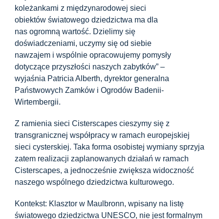
Centrum informacyjne
koleżankami z międzynarodowej sieci
obiektów światowego dziedzictwa ma dla
nas ogromną wartość. Dzielimy się
Pliki do pobrania
doświadczeniami, uczymy się od siebie
nawzajem i wspólnie opracowujemy pomysły
dotyczące przyszłości naszych zabytków” –
Miejsce nauki
wyjaśnia Patricia Alberth, dyrektor generalna
Państwowych Zamków i Ogrodów Badenii-
Dziedzictwo kulinarne
Wirtembergii.
Z ramienia sieci Cisterscapes cieszymy się z
Łatwy język
transgranicznej współpracy w ramach europejskiej
sieci cysterskiej. Taka forma osobistej wymiany sprzyja
zatem realizacji zaplanowanych działań w ramach
Polski
Cisterscapes, a jednocześnie zwiększa widoczność
naszego wspólnego dziedzictwa kulturowego.
Kontekst: Klasztor w Maulbronn, wpisany na listę
światowego dziedzictwa UNESCO, nie jest formalnym