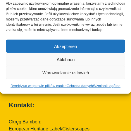
Aby zapewnić użytkownikom optymalne wrażenia, korzystamy z technologii
plików cookie, które umożliwiają gromadzenie informacji o użytkownikach
i/lub ich przekazywanie. Jeśli użytkownik chce korzystać z tych technologii,
możemy przetwarzać dane dotyczące surfowania lub innych
identyfikatorów w tej witrynie. Jeśli użytkownik nie wyrazi zgody lub jej nie
zrzeka się, może to mieć wpływ na inne mechanizmy i funkcje.
Akzeptieren
Ablehnen
Wprowadzanie ustawień
© Copyright 2023 - 2026 | Cisterscapes
Wszelkie prawa zastrzeżone
Dyrektywa w sprawie plików cookie
Ochrona danych
Wzmianki ogólne
i wszystkie informacje bez gwarancji.
Kontakt:
Okręg Bamberg
European Heritage Label/Cisterscapes