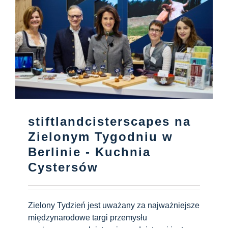
Centrum informacyjne
Pliki do pobrania
Miejsce nauki
Dziedzictwo kulinarne
stiftlandcisterscapes na
Zielonym Tygodniu w
Łatwy język
Berlinie - Kuchnia
Cystersów
Polski
Zielony Tydzień jest uważany za najważniejsze
międzynarodowe targi przemysłu