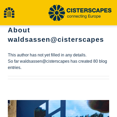
Przejdź
do
Przełącz
treści
About
nawigację
Cysterny
waldsassen@cisterscapes
Obiekty dziedzictwa kulturowego
This author has not yet filled in any details.
So far waldsassen@cisterscapes has created 80 blog
Turystyka piesza
entries.
Najnowsze wiadomości
Wydarzenia