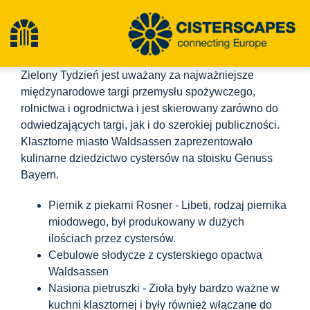
Przejdź
do
Przełącz
treści
Zielony Tydzień jest uważany za najważniejsze
nawigację
Cysterny
międzynarodowe targi przemysłu spożywczego,
rolnictwa i ogrodnictwa i jest skierowany zarówno do
odwiedzających targi, jak i do szerokiej publiczności.
Obiekty dziedzictwa kulturowego
Klasztorne miasto Waldsassen zaprezentowało
kulinarne dziedzictwo cystersów na stoisku Genuss
Bayern.
Turystyka piesza
Piernik z piekarni Rosner - Libeti, rodzaj piernika
miodowego, był produkowany w dużych
Najnowsze wiadomości
ilościach przez cystersów.
Cebulowe słodycze z cysterskiego opactwa
Wydarzenia
Waldsassen
Nasiona pietruszki - Zioła były bardzo ważne w
kuchni klasztornej i były również włączane do