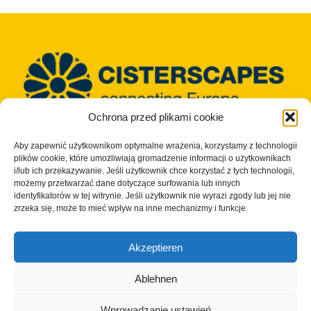
Ochrona przed plikami cookie
Aby zapewnić użytkownikom optymalne wrażenia, korzystamy z technologii
© Copyright 2023 - 2026 | Cisterscapes
plików cookie, które umożliwiają gromadzenie informacji o użytkownikach
Wszelkie prawa zastrzeżone
i/lub ich przekazywanie. Jeśli użytkownik chce korzystać z tych technologii,
i wszystkie informacje bez gwarancji.
możemy przetwarzać dane dotyczące surfowania lub innych
identyfikatorów w tej witrynie. Jeśli użytkownik nie wyrazi zgody lub jej nie
zrzeka się, może to mieć wpływ na inne mechanizmy i funkcje.
Kontakt:
Akzeptieren
Okręg Bamberg
European Heritage Label/Cisterscapes
Ablehnen
Ludwigstrasse 23
96052 Bamberg
Wprowadzanie ustawień