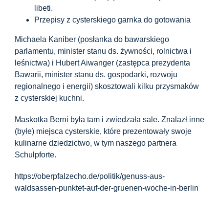
Centrum informacyjne
libeti.
Przepisy z cysterskiego garnka do gotowania
Pliki do pobrania
Michaela Kaniber (posłanka do bawarskiego
parlamentu, minister stanu ds. żywności, rolnictwa i
leśnictwa) i Hubert Aiwanger (zastępca prezydenta
Miejsce nauki
Bawarii, minister stanu ds. gospodarki, rozwoju
regionalnego i energii) skosztowali kilku przysmaków
z cysterskiej kuchni.
Dziedzictwo kulinarne
Maskotka Berni była tam i zwiedzała sale. Znalazł inne
(byłe) miejsca cysterskie, które prezentowały swoje
Łatwy język
kulinarne dziedzictwo, w tym naszego partnera
Schulpforte.
Polski
https://oberpfalzecho.de/politik/genuss-aus-
waldsassen-punktet-auf-der-gruenen-woche-in-berlin