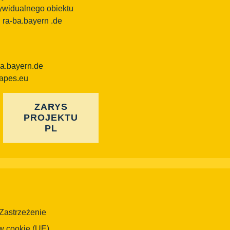
dywidualnego obiektu
l ra-ba.bayern .de
ba.bayern.de
capes.eu
ZARYS
PROJEKTU
PL
Zastrzeżenie
w cookie (UE)