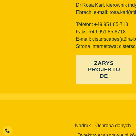
Dr Rosa Karl, kierownik in
Ebrach, e-mail: rosa.karl(at)
Telefon: +49 951 85-718
Faks: +49 951 85-8718
E-mail:
cisterscapes(at)lra-
Strona internetowa: cisters
ZARYS
PROJEKTU
DE
Nadruk
Ochrona danych
Dyrektywa w sprawie plikó