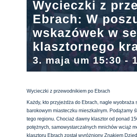
Wycieczki z prz
Ebrach: W posz
wskazówek w se
klasztornego kr
3. maja um 15:30
-
Wycieczki z przewodnikiem po Ebrach
Każdy, kto przyjeżdża do Ebrach, nagle wyobraża s
barokowym miasteczku mieszkalnym. Podążamy ślad
tego regionu. Chociaż dawny klasztor od ponad 150
potężnych, samowystarczalnych mnichów wciąż mo
klasztoru Ebrach został wyróżniony Znakiem Dzie