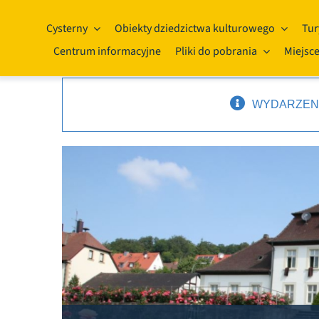
Przejdź
do
Cysterny
Obiekty dziedzictwa kulturowego
Tur
treści
Centrum informacyjne
Pliki do pobrania
Miejsce
WYDARZENI