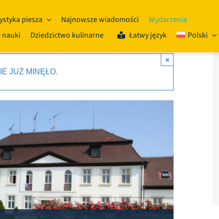
ystyka piesza
Najnowsze wiadomości
Wydarzenia
 nauki
Dziedzictwo kulinarne
Łatwy język
Polski
×
E JUŻ MINĘŁO.