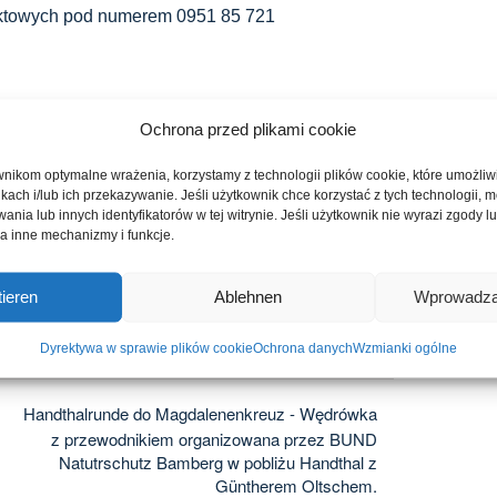
aktowych pod numerem 0951 85 721
Ochrona przed plikami cookie
życzenie.
nikom optymalne wrażenia, korzystamy z technologii plików cookie, które umożli
ikach i/lub ich przekazywanie. Jeśli użytkownik chce korzystać z tych technologii,
nia lub innych identyfikatorów w tej witrynie. Jeśli użytkownik nie wyrazi zgody lub
a inne mechanizmy i funkcje.
Facebook
X
LinkedIn
WhatsApp
Telegram
E-
ieren
Ablehnen
Wprowadza
mail
Dyrektywa w sprawie plików cookie
Ochrona danych
Wzmianki ogólne
Handthalrunde do Magdalenenkreuz - Wędrówka
z przewodnikiem organizowana przez BUND
Natutrschutz Bamberg w pobliżu Handthal z
Güntherem Oltschem.