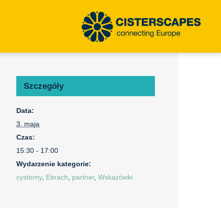
Szczegóły
Data:
3. maja
Czas:
15:30 - 17:00
Wydarzenie kategorie:
cysterny
,
Ebrach
,
partner
,
Wskazówki