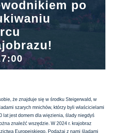
ewodnikiem po
ukiwaniu
rcu
ajobrazu!
17:00
obie, że znajduje się w środku Steigerwald, w
ami szarych mnichów, którzy byli właścicielami
 lat jest domem dla więzienia, ślady niegdyś
żna znaleźć wszędzie. W 2024 r. krajobraz
dzictwa Europejskiego. Podążaj z nami śladami