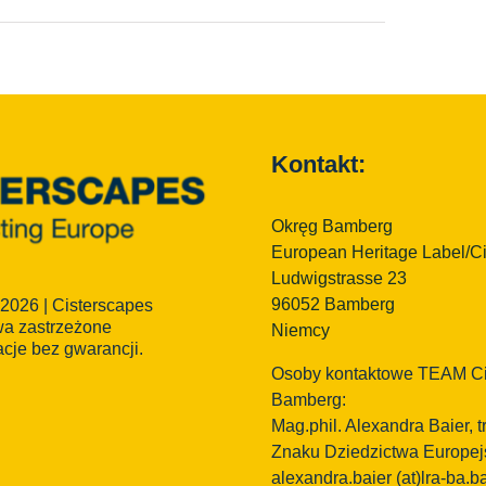
Kontakt:
Okręg Bamberg
European Heritage Label/C
Ludwigstrasse 23
96052 Bamberg
 2026 | Cisterscapes
wa zastrzeżone
Niemcy
acje bez gwarancji.
Osoby kontaktowe TEAM Ci
Bamberg:
Mag.phil. Alexandra Baier,
Znaku Dziedzictwa Europejs
alexandra.baier
(at)lra-ba.b