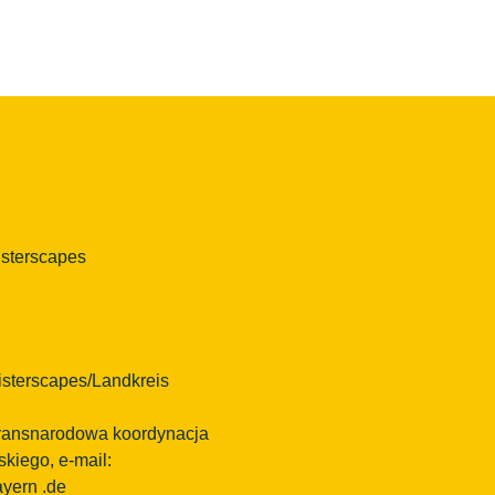
isterscapes
sterscapes/Landkreis
 transnarodowa koordynacja
kiego, e-mail:
ayern
.de