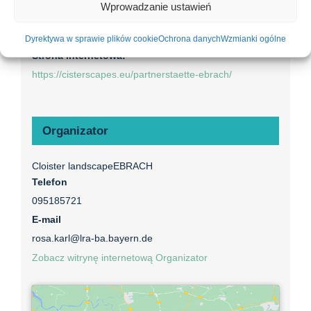
Wprowadzanie ustawień
Wydarzenie kategorie:
cysterny
,
Ebrach
,
partner
,
Wskazówki
Dyrektywa w sprawie plików cookie
Ochrona danych
Wzmianki ogólne
Strona internetowa:
https://cisterscapes.eu/partnerstaette-ebrach/
Organizator
Cloister landscapeEBRACH
Telefon
095185721
E-mail
rosa.karl@lra-ba.bayern.de
Zobacz witrynę internetową Organizator