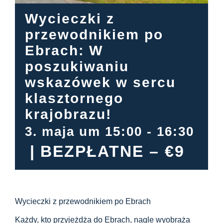
Centrum informacyjne
Wycieczki z
przewodnikiem po
Pliki do pobrania
Ebrach: W
poszukiwaniu
Miejsce nauki
wskazówek w sercu
klasztornego
Dziedzictwo kulinarne
krajobrazu!
3. maja um 15:00
-
16:30
Łatwy język
|
BEZPŁATNE – €9
Polski
Wycieczki z przewodnikiem po Ebrach
Każdy, kto przyjeżdża do Ebrach, nagle wyobraża