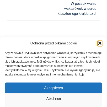
W poszukiwaniu
wskazówek w sercu
klasztornego krajobrazu!
Ochrona przed plikami cookie
Aby zapewnić użytkownikom optymalne wrażenia, korzystamy z technologii
plików cookie, które umożliwiają gromadzenie informacji o użytkownikach
i/lub ich przekazywanie. Jeśli użytkownik chce korzystać z tych technologii,
Szczegóły
możemy przetwarzać dane dotyczące surfowania lub innych
identyfikatorów w tej witrynie. Jeśli użytkownik nie wyrazi zgody lub jej nie
zrzeka się, może to mieć wpływ na inne mechanizmy i funkcje.
Data:
3. maja
Czas:
Akzeptieren
15:00 - 16:30
Ablehnen
Koszt:
Bezpłatne – €9