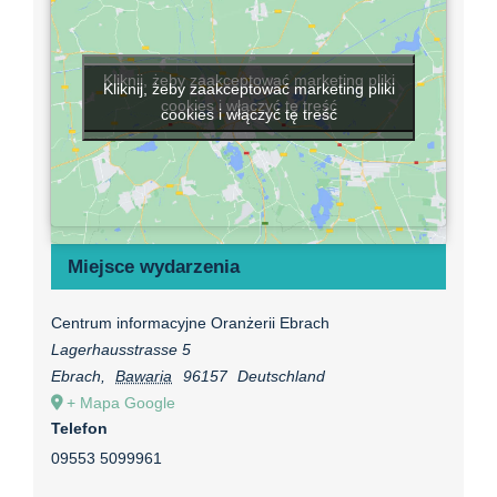
Kliknij, żeby zaakceptować marketing pliki
Kliknij, żeby zaakceptować marketing pliki
cookies i włączyć tę treść
cookies i włączyć tę treść
Miejsce wydarzenia
Centrum informacyjne Oranżerii Ebrach
Lagerhausstrasse 5
Ebrach
,
Bawaria
96157
Deutschland
+ Mapa Google
Telefon
09553 5099961