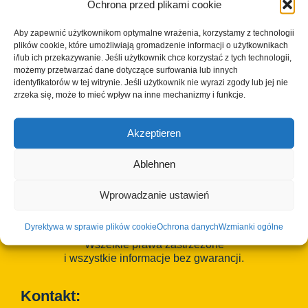
14. sierpnia
Ochrona przed plikami cookie
Czas:
Aby zapewnić użytkownikom optymalne wrażenia, korzystamy z technologii
14:00 - 17:00
plików cookie, które umożliwiają gromadzenie informacji o użytkownikach
Wydarzenie kategorie:
i/lub ich przekazywanie. Jeśli użytkownik chce korzystać z tych technologii,
możemy przetwarzać dane dotyczące surfowania lub innych
cysterny
,
Ebrach
,
Pedagogika
,
Warsztat
identyfikatorów w tej witrynie. Jeśli użytkownik nie wyrazi zgody lub jej nie
zrzeka się, może to mieć wpływ na inne mechanizmy i funkcje.
Akzeptieren
Ablehnen
Wprowadzanie ustawień
Dyrektywa w sprawie plików cookie
Ochrona danych
Wzmianki ogólne
© Copyright 2023 - 2026 | Cisterscapes
Wszelkie prawa zastrzeżone
i wszystkie informacje bez gwarancji.
Kontakt: