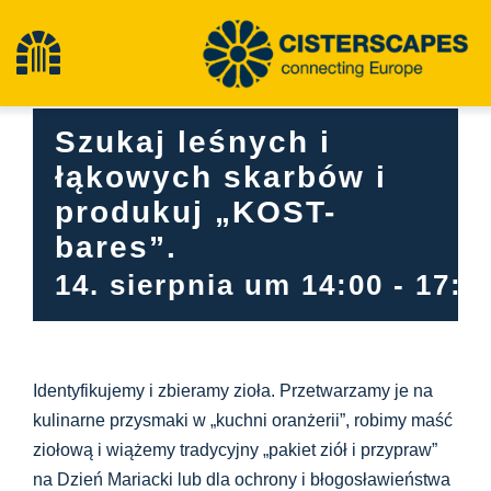
Przejdź
do
Przełącz
treści
nawigację
Szukaj leśnych i
Cysterny
łąkowych skarbów i
produkuj „KOST-
Obiekty dziedzictwa kulturowego
bares”.
14. sierpnia um 14:00
-
17:0
Turystyka piesza
Najnowsze wiadomości
Identyfikujemy i zbieramy zioła. Przetwarzamy je na
kulinarne przysmaki
w „kuchni oranżerii”, robimy
maść
Wydarzenia
ziołową
i wiążemy tradycyjny
„pakiet ziół i przypraw”
na Dzień Mariacki lub dla ochrony i błogosławieństwa