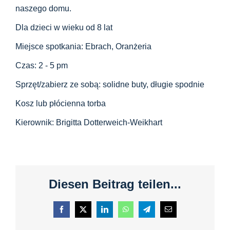
Centrum informacyjne
naszego domu.
Dla dzieci w wieku od 8 lat
Pliki do pobrania
Miejsce spotkania: Ebrach, Oranżeria
Czas: 2 - 5 pm
Miejsce nauki
Sprzęt/zabierz ze sobą: solidne buty, długie spodnie
Kosz lub płócienna torba
Dziedzictwo kulinarne
Kierownik: Brigitta Dotterweich-Weikhart
Łatwy język
Polski
Diesen Beitrag teilen...
Facebook
X
LinkedIn
WhatsApp
Telegram
E-
mail