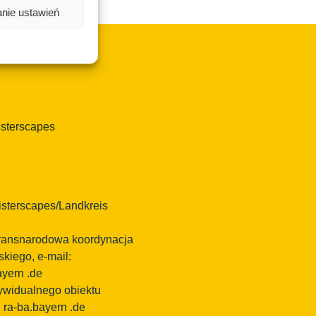
nie ustawień
isterscapes
sterscapes/Landkreis
 transnarodowa koordynacja
kiego, e-mail:
ayern
.de
dywidualnego obiektu
l ra-ba.bayern .de