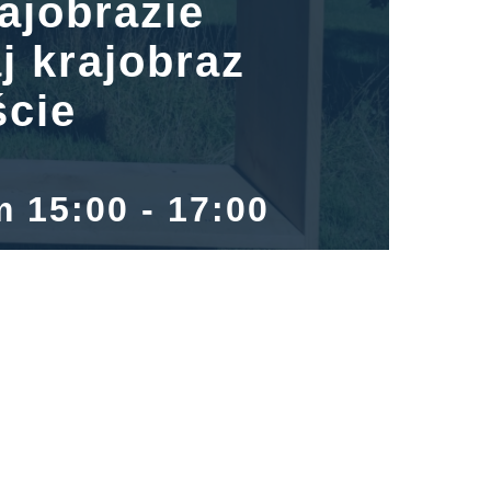
ajobrazie
j krajobraz
ście
m 15:00
-
17:00