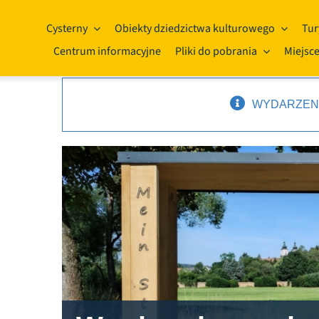
Przejdź
do
Cysterny
Obiekty dziedzictwa kulturowego
Tur
treści
Centrum informacyjne
Pliki do pobrania
Miejsce
WYDARZENI