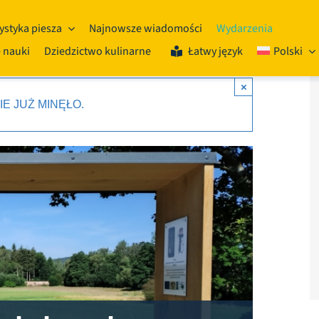
ystyka piesza
Najnowsze wiadomości
Wydarzenia
 nauki
Dziedzictwo kulinarne
Łatwy język
Polski
×
E JUŻ MINĘŁO.