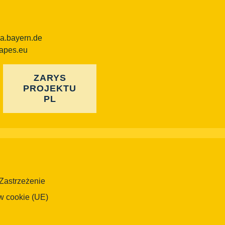
ba.bayern.de
capes.eu
ZARYS
PROJEKTU
PL
Zastrzeżenie
w cookie (UE)