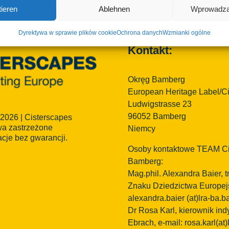
ieren
Ablehnen
Wprowadza
Dyrektywa w sprawie plików cookie
Ochrona danych
Wzmianki ogólne
Kontakt:
Okręg Bamberg
European Heritage Label/C
Ludwigstrasse 23
96052 Bamberg
 2026 | Cisterscapes
wa zastrzeżone
Niemcy
acje bez gwarancji.
Osoby kontaktowe TEAM Ci
Bamberg:
Mag.phil. Alexandra Baier,
Znaku Dziedzictwa Europejs
alexandra.baier
(at)lra-ba.b
Dr Rosa Karl, kierownik in
Ebrach, e-mail: rosa.karl(at)