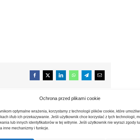
Facebook
X
LinkedIn
WhatsApp
Telegram
E-
mail
Ochrona przed plikami cookie
nikom optymalne wrażenia, korzystamy z technologii plików cookie, które umożli
Klasztor Doberan: Rynek klasztorny
ikach i/lub ich przekazywanie. Jeśli użytkownik chce korzystać z tych technologii,
nia lub innych identyfikatorów w tej witrynie. Jeśli użytkownik nie wyrazi zgody lub
a inne mechanizmy i funkcje.