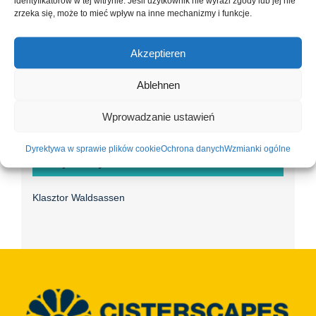
identyfikatorów w tej witrynie. Jeśli użytkownik nie wyrazi zgody lub jej nie
Data:
zrzeka się, może to mieć wpływ na inne mechanizmy i funkcje.
8. września 2024
Czas:
Akzeptieren
10:00 - 17:00
Ablehnen
Wydarzenie kategorie:
cysterny
,
Waldsassen
Wprowadzanie ustawień
Dyrektywa w sprawie plików cookie
Ochrona danych
Wzmianki ogólne
Miejsce wydarzenia
Klasztor Waldsassen