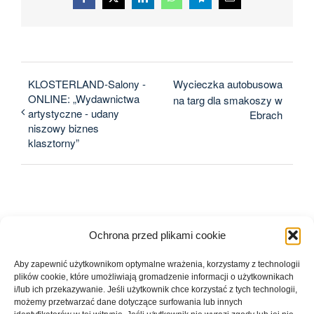
Facebook
X
LinkedIn
WhatsApp
Telegram
E-
mail
KLOSTERLAND-Salony -
Wycieczka autobusowa
ONLINE: „Wydawnictwa
na targ dla smakoszy w
artystyczne - udany
Ebrach
niszowy biznes
klasztorny”
Ochrona przed plikami cookie
Aby zapewnić użytkownikom optymalne wrażenia, korzystamy z technologii
plików cookie, które umożliwiają gromadzenie informacji o użytkownikach
Szczegóły
i/lub ich przekazywanie. Jeśli użytkownik chce korzystać z tych technologii,
możemy przetwarzać dane dotyczące surfowania lub innych