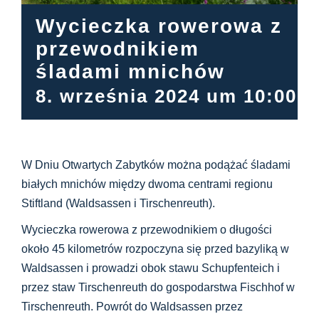
Centrum informacyjne
Wycieczka rowerowa z
przewodnikiem
Pliki do pobrania
śladami mnichów
8. września 2024 um 10:00
-
Miejsce nauki
Dziedzictwo kulinarne
W Dniu Otwartych Zabytków można podążać śladami
białych mnichów między dwoma centrami regionu
Łatwy język
Stiftland (Waldsassen i Tirschenreuth).
Wycieczka rowerowa z przewodnikiem o długości
Polski
około 45 kilometrów rozpoczyna się przed bazyliką w
Waldsassen i prowadzi obok stawu Schupfenteich i
przez staw Tirschenreuth do gospodarstwa Fischhof w
Tirschenreuth. Powrót do Waldsassen przez