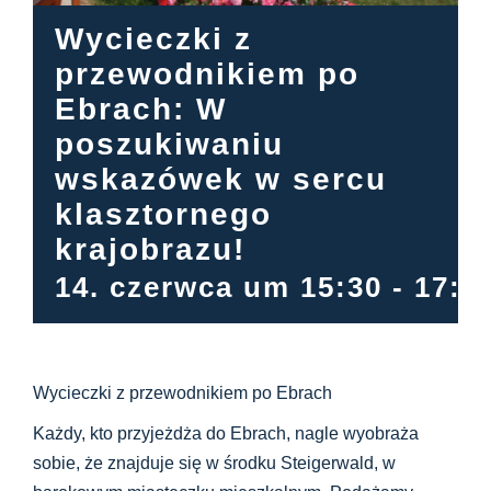
Centrum informacyjne
Wycieczki z
przewodnikiem po
Pliki do pobrania
Ebrach: W
poszukiwaniu
Miejsce nauki
wskazówek w sercu
klasztornego
Dziedzictwo kulinarne
krajobrazu!
14. czerwca um 15:30
-
17:0
Łatwy język
Polski
Wycieczki z przewodnikiem po Ebrach
Każdy, kto przyjeżdża do Ebrach, nagle wyobraża
sobie, że znajduje się w środku Steigerwald, w