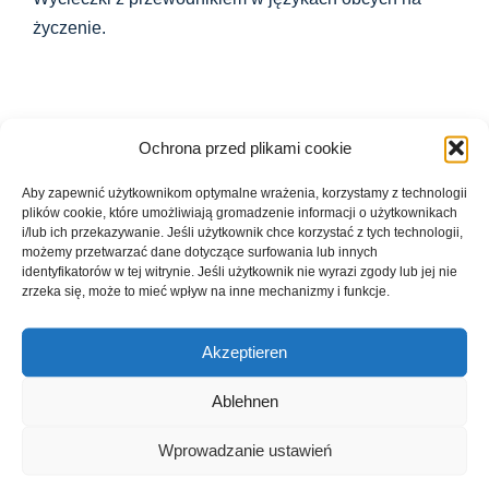
życzenie.
Ochrona przed plikami cookie
Diesen Beitrag teilen...
Aby zapewnić użytkownikom optymalne wrażenia, korzystamy z technologii
plików cookie, które umożliwiają gromadzenie informacji o użytkownikach
Facebook
X
LinkedIn
WhatsApp
Telegram
E-
i/lub ich przekazywanie. Jeśli użytkownik chce korzystać z tych technologii,
mail
możemy przetwarzać dane dotyczące surfowania lub innych
identyfikatorów w tej witrynie. Jeśli użytkownik nie wyrazi zgody lub jej nie
zrzeka się, może to mieć wpływ na inne mechanizmy i funkcje.
Wycieczka z
MIĘDZYNARODOWE
Akzeptieren
przewodnikiem po Ebrach:
KONCERTY
W poszukiwaniu
ORGANOWE EBRACH:
Ablehnen
wskazówek w sercu
Karol Mossakowski
klasztornego krajobrazu!
(organista tytularny, Saint-
Wprowadzanie ustawień
Sulpice, Paryż)