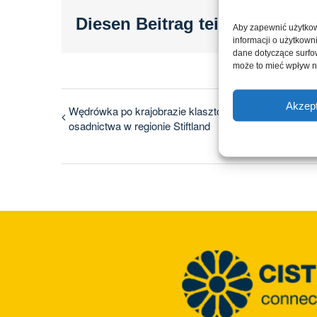
Diesen Beitrag teilen...
Aby zapewnić użytkow
informacji o użytkown
dane dotyczące surfowa
może to mieć wpływ n
Akzept
Wędrówka po krajobrazie klasztornym: początki
osadnictwa w regionie Stiftland