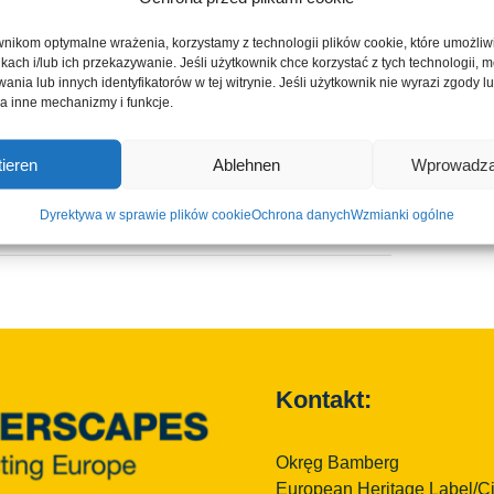
nikom optymalne wrażenia, korzystamy z technologii plików cookie, które umożli
Facebook
X
LinkedIn
WhatsApp
Telegram
E-
mail
ikach i/lub ich przekazywanie. Jeśli użytkownik chce korzystać z tych technologii,
nia lub innych identyfikatorów w tej witrynie. Jeśli użytkownik nie wyrazi zgody lub
a inne mechanizmy i funkcje.
ieren
Ablehnen
Wprowadza
Wycieczki z przewodnikiem po Ebrach: W
poszukiwaniu wskazówek w sercu klasztornego
Dyrektywa w sprawie plików cookie
Ochrona danych
Wzmianki ogólne
krajobrazu!
Kontakt:
Okręg Bamberg
European Heritage Label/C