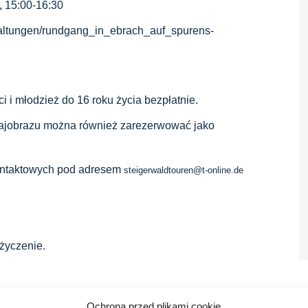
, 15:00-16:30
nstaltungen/rundgang_in_ebrach_auf_spurens-
ci i młodzież do 16 roku życia bezpłatnie.
ajobrazu można również zarezerwować jako
ontaktowych pod adresem
steigerwaldtouren@t-online.de
życzenie.
Ochrona przed plikami cookie