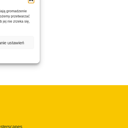
wiają gromadzenie
 możemy przetwarzać
 jej nie zrzeka się,
nie ustawień
isterscapes