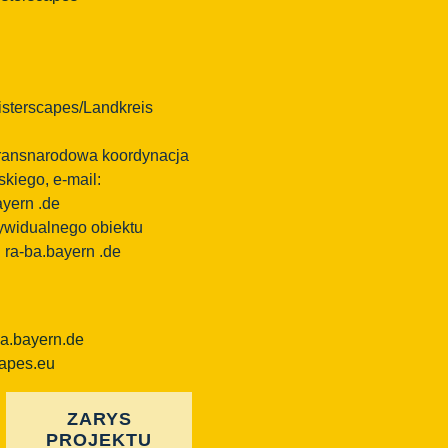
sterscapes/Landkreis
 transnarodowa koordynacja
kiego, e-mail:
ayern
.de
dywidualnego obiektu
l ra-ba.bayern .de
ba.bayern.de
capes.eu
ZARYS
PROJEKTU