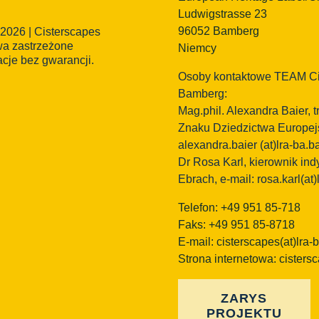
Ludwigstrasse 23
96052 Bamberg
 2026 | Cisterscapes
wa zastrzeżone
Niemcy
acje bez gwarancji.
Osoby kontaktowe TEAM Ci
Bamberg:
Mag.phil. Alexandra Baier,
Znaku Dziedzictwa Europejs
alexandra.baier
(at)lra-ba.b
Dr Rosa Karl, kierownik in
Ebrach, e-mail: rosa.karl(at)
Telefon: +49 951 85-718
Faks: +49 951 85-8718
E-mail:
cisterscapes(at)lra-
Strona internetowa: cisters
ZARYS
PROJEKTU