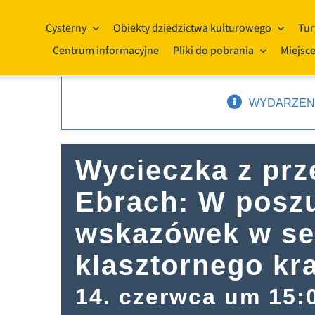
Przejdź
do
Cysterny
Obiekty dziedzictwa kulturowego
Tur
treści
Centrum informacyjne
Pliki do pobrania
Miejsce
WYDARZENI
Wycieczka z pr
Ebrach: W posz
wskazówek w se
klasztornego kr
14. czerwca um 15: