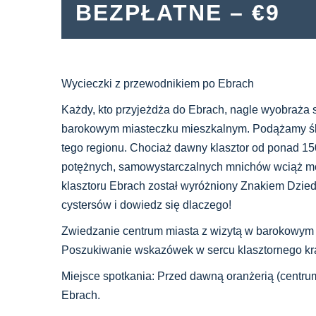
BEZPŁATNE – €9
Wycieczki z przewodnikiem po Ebrach
Każdy, kto przyjeżdża do Ebrach, nagle wyobraża s
barokowym miasteczku mieszkalnym. Podążamy ślad
tego regionu. Chociaż dawny klasztor od ponad 150
potężnych, samowystarczalnych mnichów wciąż mo
klasztoru Ebrach został wyróżniony Znakiem Dzie
cystersów i dowiedz się dlaczego!
Zwiedzanie centrum miasta z wizytą w barokowym K
Poszukiwanie wskazówek w sercu klasztornego kr
Miejsce spotkania: Przed dawną oranżerią (centrum
Ebrach.