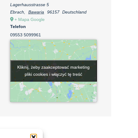
Lagerhausstrasse 5
Ebrach
,
Bawaria
96157
Deutschland
+ Mapa Google
Telefon
09553 5099961
Kliknij, żeby zaakceptować marketing
Kliknij, żeby zaakceptować marketing
pliki cookies i włączyć tę treść
pliki cookies i włączyć tę treść