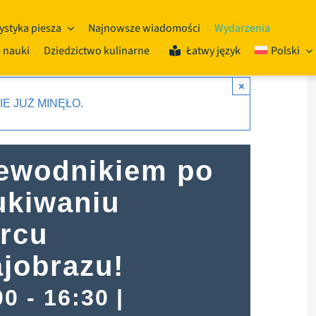
ystyka piesza
Najnowsze wiadomości
Wydarzenia
 nauki
Dziedzictwo kulinarne
Łatwy język
Polski
×
E JUŻ MINĘŁO.
zewodnikiem po
ukiwaniu
rcu
ajobrazu!
00
-
16:30
|