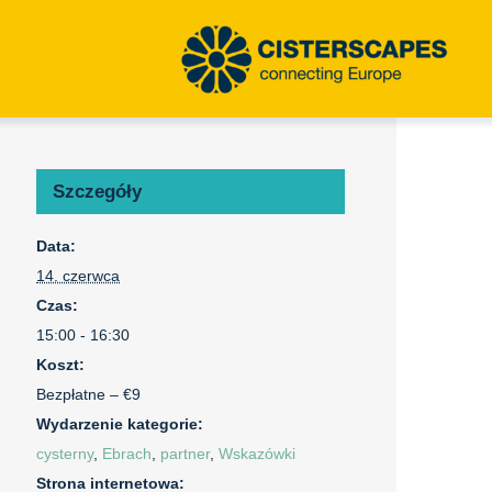
Szczegóły
Data:
14. czerwca
Czas:
15:00 - 16:30
Koszt:
Bezpłatne – €9
Wydarzenie kategorie:
cysterny
,
Ebrach
,
partner
,
Wskazówki
Strona internetowa: