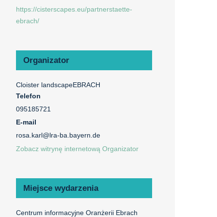
https://cisterscapes.eu/partnerstaette-
ebrach/
Organizator
Cloister landscapeEBRACH
Telefon
095185721
E-mail
rosa.karl@lra-ba.bayern.de
Zobacz witrynę internetową Organizator
Miejsce wydarzenia
Centrum informacyjne Oranżerii Ebrach