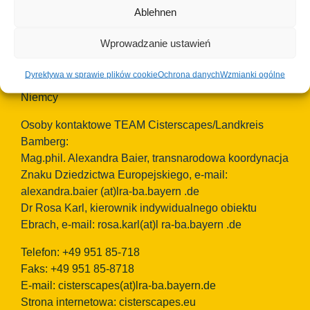
Ablehnen
Okręg Bamberg
Wprowadzanie ustawień
European Heritage Label/Cisterscapes
Ludwigstrasse 23
Dyrektywa w sprawie plików cookie
Ochrona danych
Wzmianki ogólne
96052 Bamberg
Niemcy
Osoby kontaktowe TEAM Cisterscapes/Landkreis
Bamberg:
Mag.phil. Alexandra Baier, transnarodowa koordynacja
Znaku Dziedzictwa Europejskiego, e-mail:
alexandra.baier
(at)lra-ba.bayern
.de
Dr Rosa Karl, kierownik indywidualnego obiektu
Ebrach, e-mail: rosa.karl(at)l ra-ba.bayern .de
Telefon: +49 951 85-718
Faks: +49 951 85-8718
E-mail:
cisterscapes(at)lra-ba.bayern.de
Strona internetowa: cisterscapes.eu