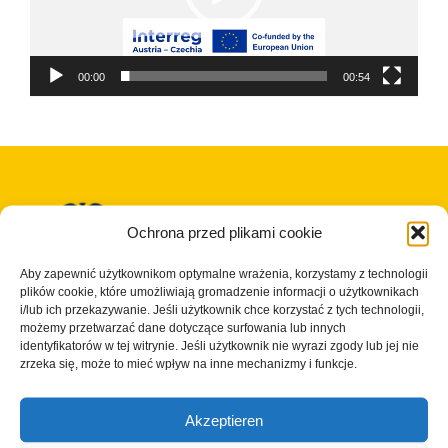
00:00
00:54
Ochrona przed plikami cookie
Aby zapewnić użytkownikom optymalne wrażenia, korzystamy z technologii
plików cookie, które umożliwiają gromadzenie informacji o użytkownikach
i/lub ich przekazywanie. Jeśli użytkownik chce korzystać z tych technologii,
możemy przetwarzać dane dotyczące surfowania lub innych
© Copyright 2023 - 2026 | Cisterscapes
identyfikatorów w tej witrynie. Jeśli użytkownik nie wyrazi zgody lub jej nie
Wszelkie prawa zastrzeżone
zrzeka się, może to mieć wpływ na inne mechanizmy i funkcje.
i wszystkie informacje bez gwarancji.
Akzeptieren
Kontakt: