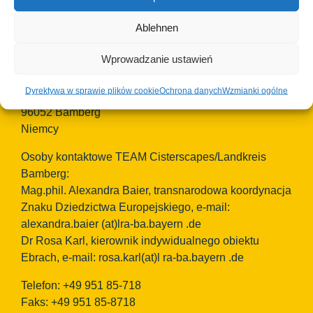
Kontakt:
Ablehnen
Wprowadzanie ustawień
Okręg Bamberg
European Heritage Label/Cisterscapes
Dyrektywa w sprawie plików cookie
Ochrona danych
Wzmianki ogólne
Ludwigstrasse 23
96052 Bamberg
Niemcy
Osoby kontaktowe TEAM Cisterscapes/Landkreis
Bamberg:
Mag.phil. Alexandra Baier, transnarodowa koordynacja
Znaku Dziedzictwa Europejskiego, e-mail:
alexandra.baier
(at)lra-ba.bayern
.de
Dr Rosa Karl, kierownik indywidualnego obiektu
Ebrach, e-mail: rosa.karl(at)l ra-ba.bayern .de
Telefon: +49 951 85-718
Faks: +49 951 85-8718