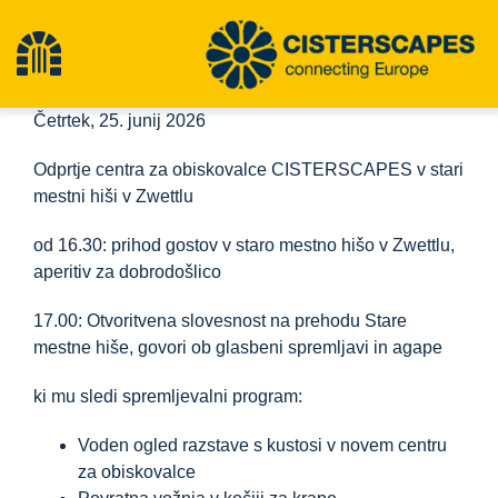
Preskoči
na
Preklopna
vsebino
Četrtek, 25. junij 2026
navigacija
Cisterscapes
Odprtje centra za obiskovalce CISTERSCAPES v stari
mestni hiši v Zwettlu
Območja kulturne dediščine
od 16.30: prihod gostov v staro mestno hišo v Zwettlu,
aperitiv za dobrodošlico
Pohodništvo
17.00:
Otvoritvena slovesnost
na prehodu Stare
mestne hiše, govori ob glasbeni spremljavi in agape
Najnovejše novice
ki mu sledi
spremljevalni program
:
dogodki
Voden ogled razstave s kustosi v novem centru
za obiskovalce