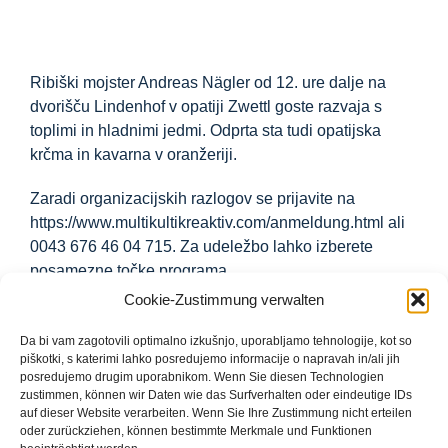
Ribiški mojster Andreas Nägler od 12. ure dalje na
dvorišču Lindenhof v opatiji Zwettl goste razvaja s
toplimi in hladnimi jedmi. Odprta sta tudi opatijska
krčma in kavarna v oranžeriji.
Zaradi organizacijskih razlogov se prijavite na
https://www.multikultikreaktiv.com/anmeldung.html
ali
0043 676 46 04 715. Za udeležbo lahko izberete
posamezne točke programa.
Cookie-Zustimmung verwalten
28. junij 2026
Da bi vam zagotovili optimalno izkušnjo, uporabljamo tehnologije, kot so
piškotki, s katerimi lahko posredujemo informacije o napravah in/ali jih
Odprtje opatijskega dvorišča in križnega vrta v opatiji
posredujemo drugim uporabnikom. Wenn Sie diesen Technologien
Zwettl
zustimmen, können wir Daten wie das Surfverhalten oder eindeutige IDs
auf dieser Website verarbeiten. Wenn Sie Ihre Zustimmung nicht erteilen
oder zurückziehen, können bestimmte Merkmale und Funktionen
10:15: Slavnostna maša, 70. rojstni dan opata