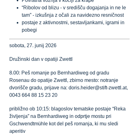
Povratna vožnja v kočiji za krape
Informacijsko središče
“Ribolov od blizu - v središču dogajanja in ne le
tam” - izkušnja z očali za navidezno resničnost
postaje z aktivnostmi, sestavljankami, igrami in
Prenosi
pobegi
Kraj učenja
sobota, 27. junij 2026
Družinski dan v opatiji Zwettl
Kulinarična dediščina
8.00: Peš romanje po Bernhardiweg od gradu
Rosenau do opatije Zwettl, zbirno mesto: notranje
Enostaven jezik
dvorišče gradu, prijave na:
doris.heider@stift-zwettl.at
,
0043 664 88 15 23 20
Slovenščina
približno ob 10:15: blagoslov tematske postaje “Reka
življenja” na Bernhardiweg in odprtje mostu pri
Gschwendtmühle kot del peš romanja, ki mu sledi
aperitiv