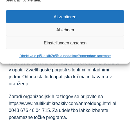
beeinträchtigt werden.
Johannesa Marie Szypulskega, po njej govori in
čestitke v cerkvi
Akzeptieren
11.30: Slavnostno odprtje novo urejenega opatijskega
Ablehnen
dvorišča in križnega vrta, ki mu na povabilo opata sledi
aperitiv v Lindenhofu.
Einstellungen ansehen
Direktiva o piškotkih
Zaščita podatkov
Pomembne omembe
Ribiški mojster Andreas Nägler na dvorišču Lindenhof
v opatiji Zwettl goste pogosti s toplimi in hladnimi
jedmi. Odprta sta tudi opatijska krčma in kavarna v
oranžeriji.
Zaradi organizacijskih razlogov se prijavite na
https://www.multikultikreaktiv.com/anmeldung.html
ali
0043 676 46 04 715. Za udeležbo lahko izberete
posamezne točke programa.