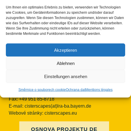
European Heritage Label/Cisterscapes
Um Ihnen ein optimales Erlebnis zu bieten, verwenden wir Technologien
Ludwigstrasse 23
wie Cookies, um Geräteinformationen zu speichern und/oder darauf
zuzugreifen. Wenn Sie diesen Technologien zustimmen, können wir Daten
96052 Bamberg
wie das Surfverhalten oder eindeutige IDs auf dieser Website verarbeiten.
Německo
Wenn Sie Ihre Zustimmung nicht erteilen oder zurückziehen, können
bestimmte Merkmale und Funktionen beeinträchtigt werden.
Kontaktní osoby TEAM Cisterscapes/Landkreis
Bamberg:
Akzeptieren
Mag.phil. Alexandra Baier, nadnárodní koordinátorka
pro označení „Evropské dědictví“, e-mail:
Ablehnen
alexandra.baier(at)lra-ba.bayern.de
Dr. Rosa Karl, manažerka individuální památky
Einstellungen ansehen
Ebrach, e-mail:
rosa.karl(at)lra-ba.bayern.de
Směrnice o souborech cookie
Ochrana dat
Mentions légales
Telefon: +49 951 85-718
Fax: +49 951 85-8718
E-mail:
cisterscapes(at)lra-ba.bayern.de
Webové stránky: cisterscapes.eu
OSNOVA PROJEKTU DE