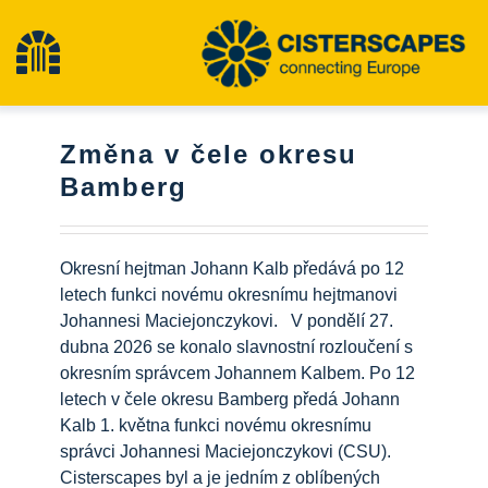
Přeskočit
na
Přepínání
obsah
navigace
Cisterscapes
Změna v čele okresu
Bamberg
Památky kulturního dědictví
Okresní hejtman Johann Kalb předává po 12
Pěší turistika
letech funkci novému okresnímu hejtmanovi
Johannesi Maciejonczykovi. V pondělí 27.
dubna 2026 se konalo slavnostní rozloučení s
Nejnovější zprávy
okresním správcem Johannem Kalbem. Po 12
letech v čele okresu Bamberg předá Johann
události
Kalb 1. května funkci novému okresnímu
správci Johannesi Maciejonczykovi (CSU).
Cisterscapes byl a je jedním z oblíbených