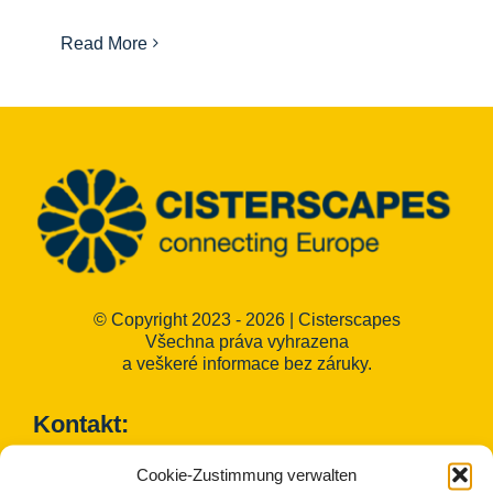
Informační centrum
Read More
Ke stažení na
Místo výuky
Kulinářské dědictví
Snadný jazyk
© Copyright 2023 - 2026 | Cisterscapes
Všechna práva vyhrazena
a veškeré informace bez záruky.
Čeština
Kontakt:
Cookie-Zustimmung verwalten
Okres Bamberg