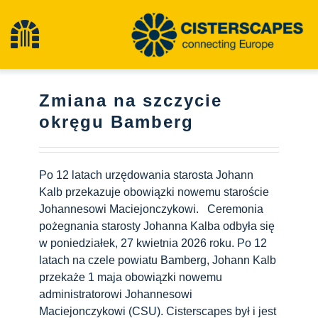
Przejdź
do
Przełącz
treści
nawigację
Cysterny
Zmiana na szczycie
okręgu Bamberg
Obiekty dziedzictwa kulturowego
Po 12 latach urzędowania starosta Johann
Turystyka piesza
Kalb przekazuje obowiązki nowemu staroście
Johannesowi Maciejonczykowi. Ceremonia
pożegnania starosty Johanna Kalba odbyła się
Najnowsze wiadomości
w poniedziałek, 27 kwietnia 2026 roku. Po 12
latach na czele powiatu Bamberg, Johann Kalb
Wydarzenia
przekaże 1 maja obowiązki nowemu
administratorowi Johannesowi
Maciejonczykowi (CSU). Cisterscapes był i jest