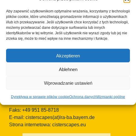
Okręg Bamberg
Aby zapewnić użytkownikom optymalne wrażenia, korzystamy z technologii
European Heritage Label/Cisterscapes
plików cookie, które umożliwiają gromadzenie informacji o użytkownikach
Ludwigstrasse 23
i/lub ich przekazywanie. Jeśli użytkownik chce korzystać z tych technologii,
96052 Bamberg
możemy przetwarzać dane dotyczące surfowania lub innych
identyfikatorów w tej witrynie. Jeśli użytkownik nie wyrazi zgody lub jej nie
Niemcy
zrzeka się, może to mieć wpływ na inne mechanizmy i funkcje.
Osoby kontaktowe TEAM Cisterscapes/Landkreis
Bamberg:
Akzeptieren
Mag.phil. Alexandra Baier, transnarodowa koordynacja
Znaku Dziedzictwa Europejskiego, e-mail:
Ablehnen
alexandra.baier
(at)lra-ba.bayern
.de
Wprowadzanie ustawień
Dr Rosa Karl, kierownik indywidualnego obiektu
Ebrach, e-mail: rosa.karl(at)l ra-ba.bayern .de
Dyrektywa w sprawie plików cookie
Ochrona danych
Wzmianki ogólne
Telefon: +49 951 85-718
Faks: +49 951 85-8718
E-mail:
cisterscapes(at)lra-ba.bayern.de
Strona internetowa: cisterscapes.eu