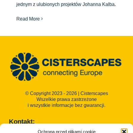
Centrum informacyjne
jednym z ulubionych projektów Johanna Kalba.
Read More
Pliki do pobrania
Miejsce nauki
Dziedzictwo kulinarne
Łatwy język
© Copyright 2023 - 2026 | Cisterscapes
Wszelkie prawa zastrzeżone
Polski
i wszystkie informacje bez gwarancji.
Kontakt:
Ochrona przed plikami cookie