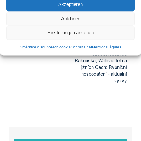
Facebook
X
LinkedIn
WhatsApp
Telegram
E-
Akzeptieren
mail
Ablehnen
Einstellungen ansehen
Klášter Doberan: Klášterní
Vzdělávací zájezd
trh
ARGE Fisch
Směrnice o souborech cookie
Ochrana dat
Mentions légales
Tirschenreuth do
Rakouska, Waldviertelu a
jižních Čech: Rybniční
hospodaření - aktuální
výzvy