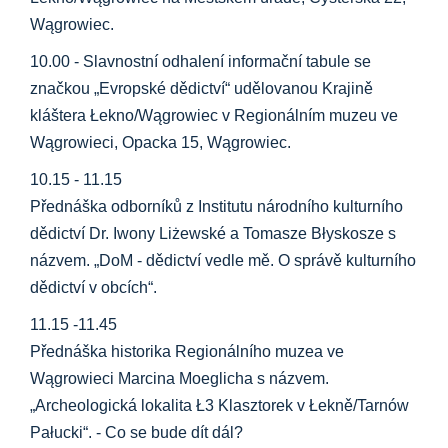
Wągrowiec.
10.00 - Slavnostní odhalení informační tabule se
značkou „Evropské dědictví“ udělovanou Krajině
kláštera Łekno/Wągrowiec v Regionálním muzeu ve
Wągrowieci, Opacka 15, Wągrowiec.
10.15 - 11.15
Přednáška odborníků z Institutu národního kulturního
dědictví Dr. Iwony Liżewské a Tomasze Błyskosze s
názvem. „DoM - dědictví vedle mě. O správě kulturního
dědictví v obcích“.
11.15 -11.45
Přednáška historika Regionálního muzea ve
Wągrowieci Marcina Moeglicha s názvem.
„Archeologická lokalita Ł3 Klasztorek v Łekně/Tarnów
Pałucki“. - Co se bude dít dál?