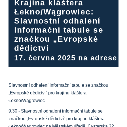
Krajina kláštera
Informační centrum
Łekno/Wągrowiec:
Slavnostní odhalení
Ke stažení na
informační tabule se
značkou „Evropské
Místo výuky
dědictví
17. června 2025 na adrese 9
Kulinářské dědictví
Snadný jazyk
Slavnostní odhalení informační tabule se značkou
„Evropské dědictví“ pro krajinu kláštera
Čeština
Łekno/Wągrowiec
9.30 - Slavnostní odhalení informační tabule se
značkou „Evropské dědictví“ pro krajinu kláštera
Łekno/Wągrowiec na Městském úřadě, Cysterska 22,