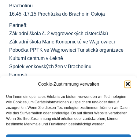
Bracholinu
16.45 -17.15 Procházka do Bracholin Ostoja
Partneři:
Základní škola č. 2 wągroweckých cisterciáků
Základní škola Marie Konopnické ve Wągrowieci
Pobočka PPTK ve Wągrowieci Turistická organizace
Kulturní centrum v Łekně
Spolek venkovských žen v Bracholinu
Farnosti
Cookie-Zustimmung verwalten
Um Ihnen ein optimales Erlebnis zu bieten, verwenden wir Technologien
wie Cookies, um Geräteinformationen zu speichern und/oder darauf
zuzugreifen. Wenn Sie diesen Technologien zustimmen, können wir Daten
wie das Surfverhalten oder eindeutige IDs auf dieser Website verarbeiten.
Wenn Sie Ihre Zustimmung nicht erteilen oder zurückziehen, können
Sdílet tento příspěvek...
bestimmte Merkmale und Funktionen beeinträchtigt werden.