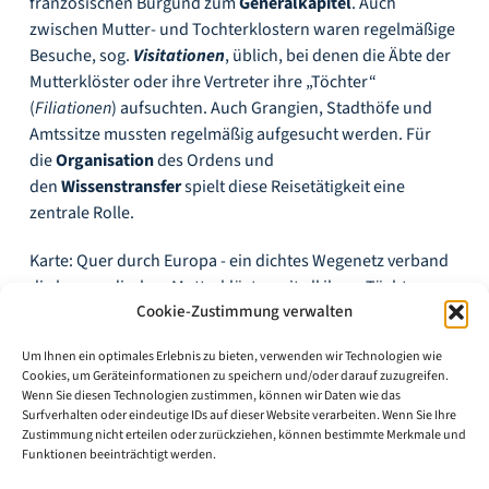
französischen Burgund zum
Generalkapitel
. Auch
zwischen Mutter- und Tochterklostern waren regelmäßige
Besuche, sog.
Visitationen
, üblich, bei denen die Äbte der
Mutterklöster oder ihre Vertreter ihre „Töchter“
(
Filiationen
) aufsuchten. Auch Grangien, Stadthöfe und
Amtssitze mussten regelmäßig aufgesucht werden. Für
die
Organisation
des Ordens und
den
Wissenstransfer
spielt diese Reisetätigkeit eine
zentrale Rolle.
Karte: Quer durch Europa - ein dichtes Wegenetz verband
die burgundischen Mutterklöster mit all ihren Töchtern.
Cookie-Zustimmung verwalten
Um Ihnen ein optimales Erlebnis zu bieten, verwenden wir Technologien wie
Cookies, um Geräteinformationen zu speichern und/oder darauf zuzugreifen.
Wenn Sie diesen Technologien zustimmen, können wir Daten wie das
Surfverhalten oder eindeutige IDs auf dieser Website verarbeiten. Wenn Sie Ihre
Zustimmung nicht erteilen oder zurückziehen, können bestimmte Merkmale und
Funktionen beeinträchtigt werden.