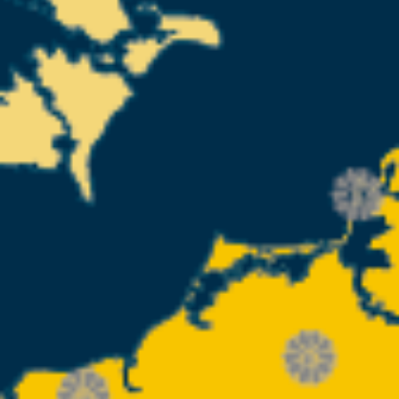
Infozentrum
Downloads
Lernort
Kulinarik
Leichte Sprache
Deutsch