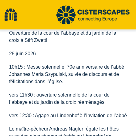
Aller
au
Toggle
contenu
Ouverture de la cour de l’abbaye et du jardin de la
Navigation
Cisterscapes
croix à Stift Zwettl
28 juin 2026
Sites du patrimoine culturel
10h15 : Messe solennelle, 70e anniversaire de l’abbé
Johannes Maria Szypulski, suivie de discours et de
Randonnée
félicitations dans l’église.
vers 11h30 : ouverture solennelle de la cour de
Actualités
l’abbaye et du jardin de la croix réaménagés
vers 12:30 : Agape au Lindenhof à l’invitation de l’abbé
Événements
Le maître-pêcheur Andreas Nägler régale les hôtes