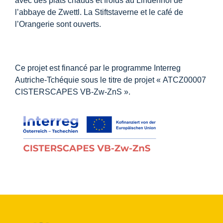
avec des plats chauds et froids au Lindenhof de
Centre d’information
l’abbaye de Zwettl. La Stiftstaverne et le café de
l’Orangerie sont ouverts.
Téléchargements
Ce projet est financé par le programme Interreg
Lieu d’apprentissage
Autriche-Tchéquie sous le titre de projet « ATCZ00007
CISTERSCAPES VB-Zw-ZnS ».
Patrimoine culinaire
Langage facile
Français