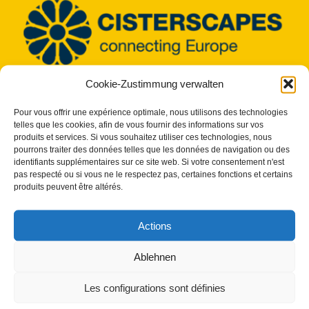
Cookie-Zustimmung verwalten
Copyright 2023 - 2026 | Cisterscapes
Tous droits réservés
Pour vous offrir une expérience optimale, nous utilisons des technologies
et toutes les informations sont fournies sans garantie.
telles que les cookies, afin de vous fournir des informations sur vos
produits et services. Si vous souhaitez utiliser ces technologies, nous
pourrons traiter des données telles que les données de navigation ou des
Contact :
identifiants supplémentaires sur ce site web. Si votre consentement n'est
pas respecté ou si vous ne le respectez pas, certaines fonctions et certains
produits peuvent être altérés.
Comté de Bamberg
Label du patrimoine européen/Cisterscapes
Actions
23, rue Ludwigstraße
96052 Bamberg
Ablehnen
Allemagne
Les configurations sont définies
Contacts TEAM Cisterscapes/Landkreis Bamberg :