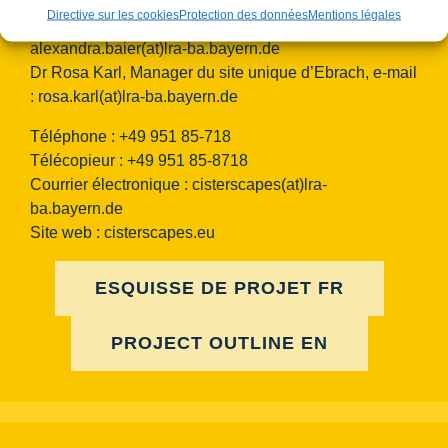
Mag.phil. Alexandra Baier, Coordination transnationale
Directive sur les cookies
Protection des données
Mentions légales
pour le Label du patrimoine européen, e-mail :
alexandra.baier(at)lra-ba.bayern.de
Dr Rosa Karl, Manager du site unique d’Ebrach, e-mail
:
rosa.karl(at)lra-ba.bayern.de
Téléphone : +49 951 85-718
Télécopieur : +49 951 85-8718
Courrier électronique :
cisterscapes(at)lra-
ba.bayern.de
Site web : cisterscapes.eu
ESQUISSE DE PROJET FR
PROJECT OUTLINE EN