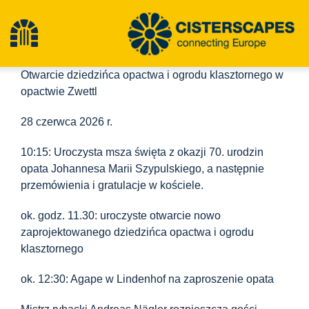
Przejdź
do
Przełącz
treści
Otwarcie dziedzińca opactwa i ogrodu klasztornego w
nawigację
Cysterny
opactwie Zwettl
28 czerwca 2026 r.
Obiekty dziedzictwa kulturowego
10:15: Uroczysta msza święta z okazji 70. urodzin
opata Johannesa Marii Szypulskiego, a następnie
Turystyka piesza
przemówienia i gratulacje w kościele.
ok. godz. 11.30: uroczyste otwarcie nowo
Najnowsze wiadomości
zaprojektowanego dziedzińca opactwa i ogrodu
klasztornego
Wydarzenia
ok. 12:30: Agape w Lindenhof na zaproszenie opata