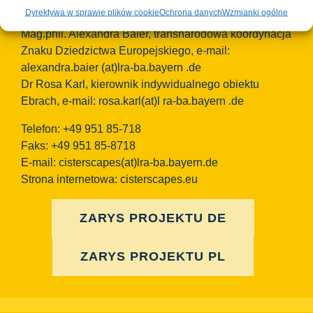
Osoby kontaktowe TEAM Cisterscapes/Landkreis
Dyrektywa w sprawie plików cookie
Ochrona danych
Wzmianki ogólne
Bamberg:
Mag.phil. Alexandra Baier, transnarodowa koordynacja
Znaku Dziedzictwa Europejskiego, e-mail:
alexandra.baier
(at)lra-ba.bayern
.de
Dr Rosa Karl, kierownik indywidualnego obiektu
Ebrach, e-mail: rosa.karl(at)l ra-ba.bayern .de
Telefon: +49 951 85-718
Faks: +49 951 85-8718
E-mail:
cisterscapes(at)lra-ba.bayern.de
Strona internetowa: cisterscapes.eu
ZARYS PROJEKTU DE
ZARYS PROJEKTU PL