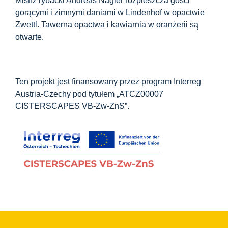
Mistrz rybacki Andreas Nägler rozpieszcza gości
Centrum informacyjne
gorącymi i zimnymi daniami w Lindenhof w opactwie
Zwettl. Tawerna opactwa i kawiarnia w oranżerii są
otwarte.
Pliki do pobrania
Miejsce nauki
Ten projekt jest finansowany przez program Interreg
Austria-Czechy pod tytułem „ATCZ00007
Dziedzictwo kulinarne
CISTERSCAPES VB-Zw-ZnS”.
Łatwy język
Polski