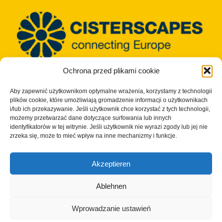
Ochrona przed plikami cookie
© Copyright 2023 - 2026 | Cisterscapes
Wszelkie prawa zastrzeżone
Aby zapewnić użytkownikom optymalne wrażenia, korzystamy z technologii
i wszystkie informacje bez gwarancji.
plików cookie, które umożliwiają gromadzenie informacji o użytkownikach
i/lub ich przekazywanie. Jeśli użytkownik chce korzystać z tych technologii,
możemy przetwarzać dane dotyczące surfowania lub innych
Kontakt:
identyfikatorów w tej witrynie. Jeśli użytkownik nie wyrazi zgody lub jej nie
zrzeka się, może to mieć wpływ na inne mechanizmy i funkcje.
Okręg Bamberg
Akzeptieren
European Heritage Label/Cisterscapes
Ludwigstrasse 23
Ablehnen
96052 Bamberg
Niemcy
Wprowadzanie ustawień