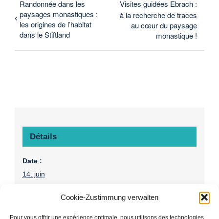
Randonnée dans les
Visites guidées Ebrach :
paysages monastiques :
à la recherche de traces
les origines de l’habitat
au cœur du paysage
dans le Stiftland
monastique !
Détails
Date :
14. juin
Heure :
Cookie-Zustimmung verwalten
15:00 - 16:30
Prix :
Pour vous offrir une expérience optimale, nous utilisons des technologies