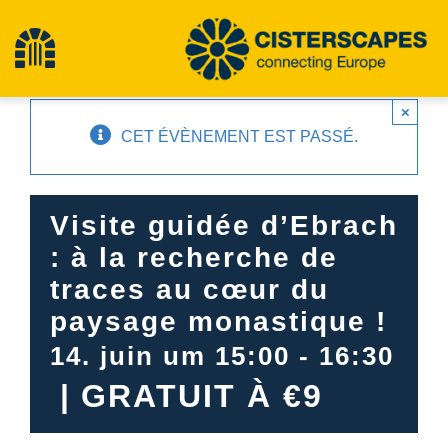
Aller
au
Toggle
contenu
×
Navigation
Cisterscapes
CET ÉVÈNEMENT EST PASSÉ.
Sites du patrimoine culturel
Visite guidée d’Ebrach
: à la recherche de
Randonnée
traces au cœur du
paysage monastique !
Actualités
14. juin um 15:00
-
16:30
|
GRATUIT À €9
Événements