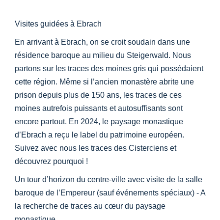
Centre d’information
Visites guidées à Ebrach
Téléchargements
En arrivant à Ebrach, on se croit soudain dans une
résidence baroque au milieu du Steigerwald. Nous
partons sur les traces des moines gris qui possédaient
Lieu d’apprentissage
cette région. Même si l’ancien monastère abrite une
prison depuis plus de 150 ans, les traces de ces
Patrimoine culinaire
moines autrefois puissants et autosuffisants sont
encore partout. En 2024, le paysage monastique
Langage facile
d’Ebrach a reçu le label du patrimoine européen.
Suivez avec nous les traces des Cisterciens et
découvrez pourquoi !
Français
Un tour d’horizon du centre-ville avec visite de la salle
baroque de l’Empereur (sauf événements spéciaux) - A
la recherche de traces au cœur du paysage
monastique