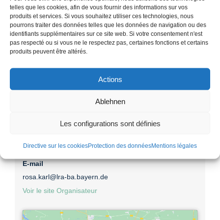
telles que les cookies, afin de vous fournir des informations sur vos
Gratuit à €9
produits et services. Si vous souhaitez utiliser ces technologies, nous
Catégories d’Évènement:
pourrons traiter des données telles que les données de navigation ou des
identifiants supplémentaires sur ce site web. Si votre consentement n'est
cisterscapes
,
Ebrach
,
Guide
,
partenaire
pas respecté ou si vous ne le respectez pas, certaines fonctions et certains
Site web :
produits peuvent être altérés.
https://cisterscapes.eu/partnerstaette-ebrach/
Actions
Organisateur
Ablehnen
Les configurations sont définies
KLOSTERlandschaftEBRACH (paysage du monastère)
Téléphone
Directive sur les cookies
Protection des données
Mentions légales
095185721
E-mail
rosa.karl@lra-ba.bayern.de
Voir le site Organisateur