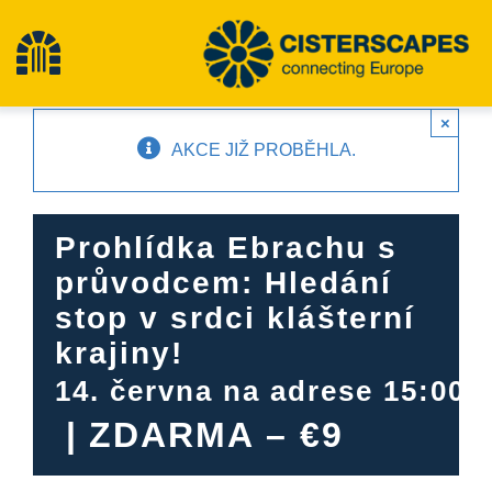
Přeskočit
na
Přepínání
obsah
×
navigace
Cisterscapes
AKCE JIŽ PROBĚHLA.
Památky kulturního dědictví
Prohlídka Ebrachu s
průvodcem: Hledání
Pěší turistika
stop v srdci klášterní
krajiny!
Nejnovější zprávy
14. června na adrese 15:00
|
ZDARMA – €9
události