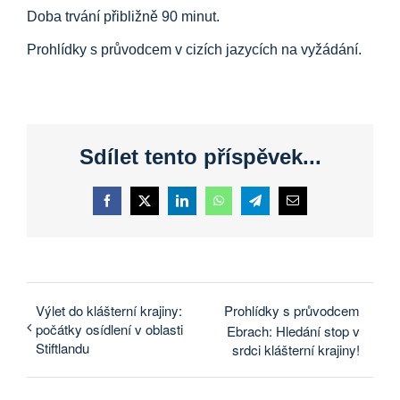
Doba trvání přibližně 90 minut.
Prohlídky s průvodcem v cizích jazycích na vyžádání.
Sdílet tento příspěvek...
Facebook
X
LinkedIn
WhatsApp
Telegram
E-
mail
Výlet do klášterní krajiny:
Prohlídky s průvodcem
počátky osídlení v oblasti
Ebrach: Hledání stop v
Stiftlandu
srdci klášterní krajiny!