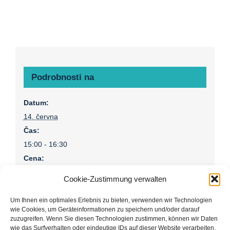
Podrobnosti na
Datum:
14. června
Čas:
15:00 - 16:30
Cena:
Zdarma – €9
Cookie-Zustimmung verwalten
Rubriky Akce:
cisterscapes
,
Ebrach
,
partner
,
Poradenství
Um Ihnen ein optimales Erlebnis zu bieten, verwenden wir Technologien
wie Cookies, um Geräteinformationen zu speichern und/oder darauf
Webové stránky:
zuzugreifen. Wenn Sie diesen Technologien zustimmen, können wir Daten
https://cisterscapes.eu/partnerstaette-ebrach/
wie das Surfverhalten oder eindeutige IDs auf dieser Website verarbeiten.