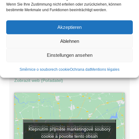
Wenn Sie Ihre Zustimmung nicht erteilen oder zurückziehen, können
bestimmte Merkmale und Funktionen beeinträchtigt werden.
Pořadatel
Akzeptieren
Klášterní krajinaEBRACH
Ablehnen
Telefon
Einstellungen ansehen
095185721
E-mail
Směrnice o souborech cookie
Ochrana dat
Mentions légales
rosa.karl@lra-ba.bayern.de
Zobrazit web (Pořadatel)
Klepnutím přijměte marketingové soubory
Klepnutím přijměte marketingové soubory
cookie a povolte tento obsah
cookie a povolte tento obsah