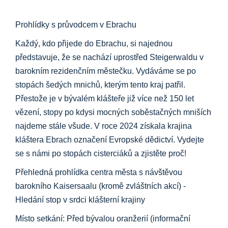
Informační centrum
Prohlídky s průvodcem v Ebrachu
Ke stažení na
Každý, kdo přijede do Ebrachu, si najednou
představuje, že se nachází uprostřed Steigerwaldu v
barokním rezidenčním městečku. Vydáváme se po
Místo výuky
stopách šedých mnichů, kterým tento kraj patřil.
Přestože je v bývalém klášteře již více než 150 let
Kulinářské dědictví
vězení, stopy po kdysi mocných soběstačných mniších
najdeme stále všude. V roce 2024 získala krajina
Snadný jazyk
kláštera Ebrach označení Evropské dědictví. Vydejte
se s námi po stopách cisterciáků a zjistěte proč!
Čeština
Přehledná prohlídka centra města s návštěvou
barokního Kaisersaalu (kromě zvláštních akcí) -
Hledání stop v srdci klášterní krajiny
Místo setkání: Před bývalou oranžerií (informační