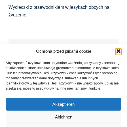
Wycieczki z przewodnikiem w językach obcych na
życzenie.
Diesen Beitrag teilen...
Ochrona przed plikami cookie
Aby zapewnić użytkownikom optymalne wrażenia, korzystamy z technologii
Facebook
X
LinkedIn
WhatsApp
Telegram
E-
plików cookie, które umożliwiają gromadzenie informacji o użytkownikach
mail
i/lub ich przekazywanie. Jeśli użytkownik chce korzystać z tych technologii,
możemy przetwarzać dane dotyczące surfowania lub innych
identyfikatorów w tej witrynie. Jeśli użytkownik nie wyrazi zgody lub jej nie
zrzeka się, może to mieć wpływ na inne mechanizmy i funkcje.
Wycieczki z
Handthalrunde do
przewodnikiem po Ebrach:
Magdalenenkreuz -
Akzeptieren
W poszukiwaniu
Wędrówka z
wskazówek w sercu
przewodnikiem
Ablehnen
klasztornego krajobrazu!
organizowana przez