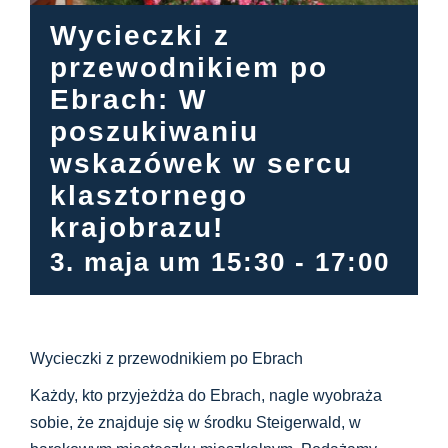
Centrum informacyjne
Wycieczki z
przewodnikiem po
Pliki do pobrania
Ebrach: W
poszukiwaniu
Miejsce nauki
wskazówek w sercu
klasztornego
Dziedzictwo kulinarne
krajobrazu!
3. maja um 15:30
-
17:00
Łatwy język
Polski
Wycieczki z przewodnikiem po Ebrach
Każdy, kto przyjeżdża do Ebrach, nagle wyobraża
sobie, że znajduje się w środku Steigerwald, w