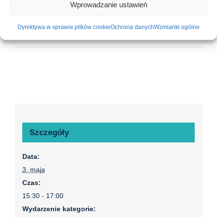
BUND Natutrschutz
Wprowadzanie ustawień
Bamberg w pobliżu
Handthal z Güntherem
Dyrektywa w sprawie plików cookie
Ochrona danych
Wzmianki ogólne
Oltschem.
Szczegóły
Data:
3. maja
Czas:
15:30 - 17:00
Wydarzenie kategorie: