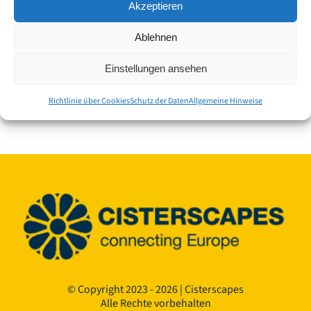
Ausstellung
Akzeptieren
„Kulturlandschaft als
Ablehnen
europäisches Erbe“
Einstellungen ansehen
Altes Rathaus Zwettl
Sparkassenplatz 3, Zwettl
Richtlinie über Cookies
Schutz der Daten
Allgemeine Hinweise
© Copyright 2023 - 2026 | Cisterscapes
Alle Rechte vorbehalten