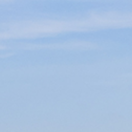
Infozentrum
Downloads
Lernort
Kulinarik
Leichte Sprache
Deutsch