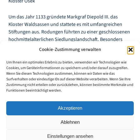
Kloster Osek
Um das Jahr 1133 gründete Markgraf Diepold III. das
Kloster Waldsassen und stattete es mit umfangreichen
Stiftungen aus. Rodungen führten zu einer geschlossenen
hochmittelalterlichen Siedlungslandschaft. Besonders
landschaftsprägend sind bis heute die Karpfenteiche: Die
Cookie-Zustimmung verwalten
Mönche nutzten die sumpfige Landschaft zur Fischzucht
und legten eines der größten Teichgebiete Europas an.
Um Ihnen ein optimales Erlebnis zu bieten, verwenden wir Technologien wie
Cookies, um Geräteinformationen zu speichern und/oder darauf zuzugreifen.
Wenn Sie diesen Technologien zustimmen, können wir Daten wie das
Audio-
Surfverhalten oder eindeutige IDs auf dieser Website verarbeiten. Wenn Sie Ihre
00:00
00:00
Player
Zustimmung nicht erteilen oder zurückziehen, können bestimmte Merkmale und
Audio-Version
Funktionen beeinträchtigt werden.
BESTANDSBERICHT
Akzeptieren
Ablehnen
3D MODELL
Einstellungen ansehen