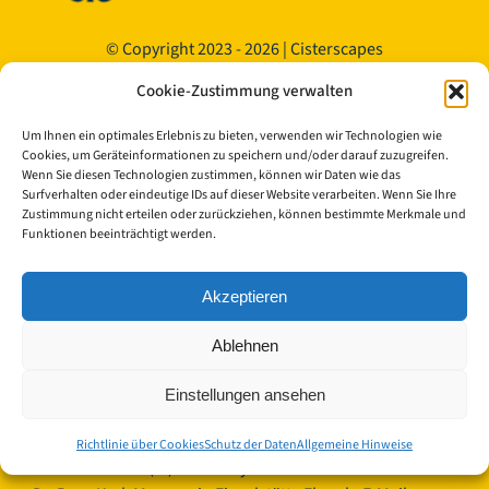
© Copyright 2023 - 2026 | Cisterscapes
Alle Rechte vorbehalten
Cookie-Zustimmung verwalten
und alle Angaben ohne Gewähr.
Um Ihnen ein optimales Erlebnis zu bieten, verwenden wir Technologien wie
Kontakt:
Cookies, um Geräteinformationen zu speichern und/oder darauf zuzugreifen.
Wenn Sie diesen Technologien zustimmen, können wir Daten wie das
Surfverhalten oder eindeutige IDs auf dieser Website verarbeiten. Wenn Sie Ihre
Landkreis Bamberg
Zustimmung nicht erteilen oder zurückziehen, können bestimmte Merkmale und
Funktionen beeinträchtigt werden.
Europäisches Kulturerbe-Siegel/Cisterscapes
Ludwigstraße 23
96052 Bamberg
Akzeptieren
Germany
Ablehnen
Ansprechpartnerinnen TEAM Cisterscapes/Landkreis
Bamberg:
Einstellungen ansehen
Mag.phil. Alexandra Baier, transnationale Koordination
für das Europäisches Kulturerbe-Siegel, E-Mail:
Richtlinie über Cookies
Schutz der Daten
Allgemeine Hinweise
alexandra.baier(at)lra-ba.bayern.de