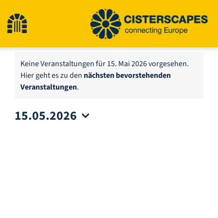
Zum
Inhalt
Navigation
springen
umschalten
Start
Keine Veranstaltungen für 15. Mai 2026 vorgesehen.
Hier geht es zu den
nächsten bevorstehenden
Hinweis
Veranstaltungen
.
Kulturerbestätten
15.05.2026
Wandern
Datum
wählen.
Neuigkeiten
Veranstaltungen