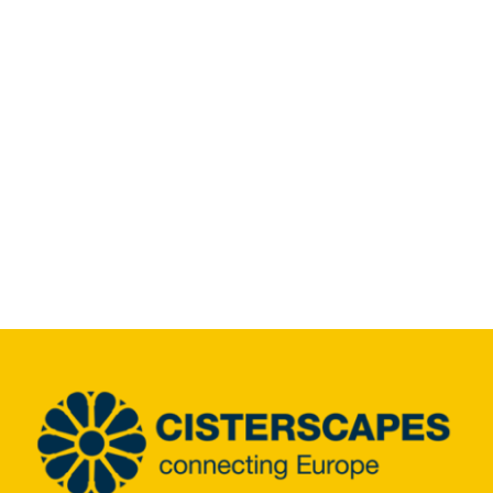
Infozentrum
Downloads
Lernort
Kulinarik
Leichte Sprache
Deutsch