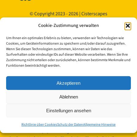
© Copyright 2023 - 2026 | Cisterscapes
Alle Rechte vorbehalten
Cookie-Zustimmung verwalten
und alle Angaben ohne Gewähr.
Um Ihnen ein optimales Erlebnis zu bieten, verwenden wir Technologien wie
Kontakt:
Cookies, um Geräteinformationen zu speichern und/oder darauf zuzugreifen.
Wenn Sie diesen Technologien zustimmen, können wir Daten wie das
Surfverhalten oder eindeutige IDs auf dieser Website verarbeiten. Wenn Sie Ihre
Landkreis Bamberg
Zustimmung nicht erteilen oder zurückziehen, können bestimmte Merkmale und
Funktionen beeinträchtigt werden.
Europäisches Kulturerbe-Siegel/Cisterscapes
Ludwigstraße 23
96052 Bamberg
Akzeptieren
Germany
Ablehnen
Ansprechpartnerinnen TEAM Cisterscapes/Landkreis
Bamberg:
Einstellungen ansehen
Mag.phil. Alexandra Baier, transnationale Koordination
für das Europäisches Kulturerbe-Siegel, E-Mail:
Richtlinie über Cookies
Schutz der Daten
Allgemeine Hinweise
alexandra.baier(at)lra-ba.bayern.de