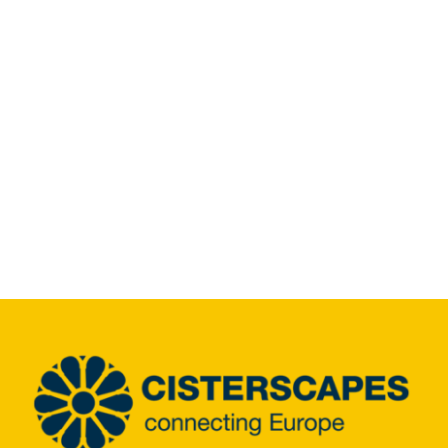
Infozentrum
Downloads
Lernort
Kulinarik
Leichte Sprache
Deutsch