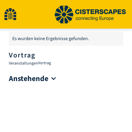
Zum
Inhalt
Navigation
springen
umschalten
Start
Es wurden keine Ergebnisse gefunden.
Hinweis
Vortrag
Kulturerbestätten
Vortrag
Veranstaltungen
Anstehende
Wandern
Datum
wählen.
Neuigkeiten
Veranstaltungen