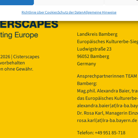
Richtlinie über Cookies
Schutz der Daten
Allgemeine Hinweise
Kontakt:
Landkreis Bamberg
Europäisches Kulturerbe-Sieg
Ludwigstraße 23
96052 Bamberg
 2026 | Cisterscapes
 vorbehalten
Germany
en ohne Gewähr.
Ansprechpartnerinnen TEAM 
Bamberg:
Mag.phil. Alexandra Baier, tr
das Europäisches Kulturerbe-S
alexandra.baier(at)lra-ba.ba
Dr. Rosa Karl, Managerin Einze
rosa.karl(at)lra-ba.bayern.de
Telefon: +49 951 85-718