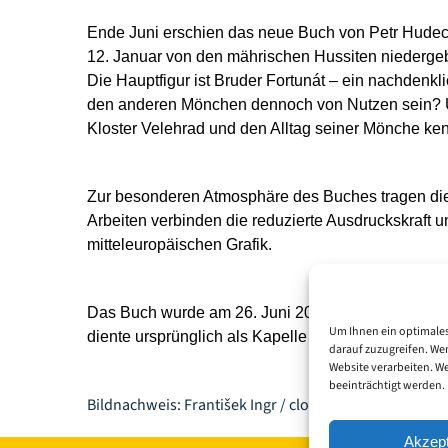
Ende Juni erschien das neue Buch von Petr Hude
12. Januar von den mährischen Hussiten niederge
Die Hauptfigur ist Bruder Fortunát – ein nachdenkl
den anderen Mönchen dennoch von Nutzen sein? Und
Kloster Velehrad und den Alltag seiner Mönche ke
Zur besonderen Atmosphäre des Buches tragen die w
Arbeiten verbinden die reduzierte Ausdruckskraft un
mitteleuropäischen Grafik.
Das Buch wurde am 26. Juni 2026 im Rahmen der Eröf
Um Ihnen ein optimales
diente ursprünglich als Kapelle vor dem Klostertor
darauf zuzugreifen. We
Website verarbeiten. W
beeinträchtigt werden.
Bildnachweis: František Ingr / clovekavira.cz
Akzept