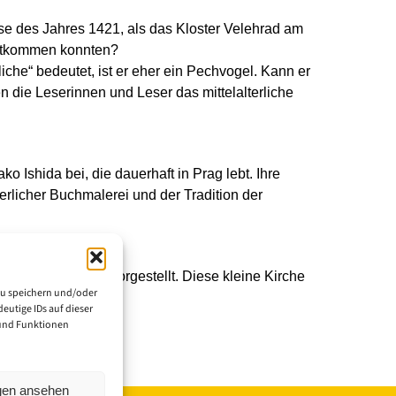
se des Jahres 1421, als das Kloster Velehrad am
entkommen konnten?
iche“ bedeutet, ist er eher ein Pechvogel. Kann er
die Leserinnen und Leser das mittelalterliche
Ishida bei, die dauerhaft in Prag lebt. Ihre
terlicher Buchmalerei und der Tradition der
lka“ in Velehrad vorgestellt. Diese kleine Kirche
zu speichern und/oder
rden.
eutige IDs auf dieser
 und Funktionen
ngen ansehen