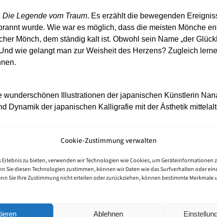
c
Die Legende vom Traum
. Es erzählt die bewegenden Ereignis
brannt wurde. Wie war es möglich, dass die meisten Mönche 
icher Mönch, dem ständig kalt ist. Obwohl sein Name „der Glückl
 wie gelangt man zur Weisheit des Herzens? Zugleich lernen 
nnen.
underschönen Illustrationen der japanischen Künstlerin Nanako 
d Dynamik der japanischen Kalligrafie mit der Ästhetik mittelal
Cookie-Zustimmung verwalten
fnung der Ausstellung seiner Illustrationen in der Kirche „Cyri
 Erlebnis zu bieten, verwenden wir Technologien wie Cookies, um Geräteinformationen 
. Die Ausstellung kann täglich bis Ende September besichtigt we
nn Sie diesen Technologien zustimmen, können wir Daten wie das Surfverhalten oder eind
enn Sie Ihre Zustimmung nicht erteilen oder zurückziehen, können bestimmte Merkmale
ieren
Ablehnen
Einstellu