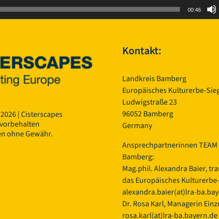
00:46
Kontakt:
Landkreis Bamberg
Europäisches Kulturerbe-Sieg
Ludwigstraße 23
96052 Bamberg
 2026 | Cisterscapes
 vorbehalten
Germany
en ohne Gewähr.
Ansprechpartnerinnen TEAM 
Bamberg:
Mag.phil. Alexandra Baier, tr
das Europäisches Kulturerbe-S
alexandra.baier(at)lra-ba.ba
Dr. Rosa Karl, Managerin Einze
rosa.karl(at)lra-ba.bayern.de