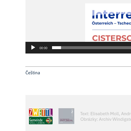
00:00
Čeština
Video-
Player