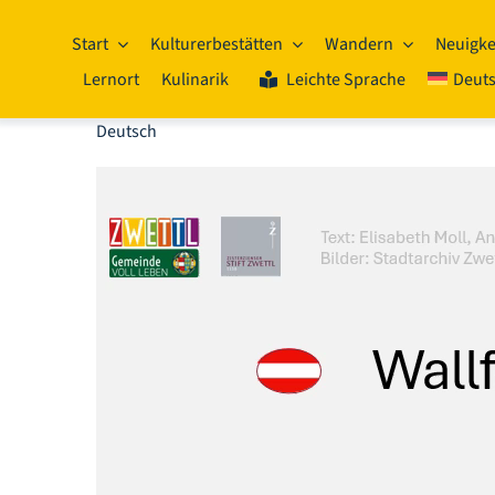
Zum
Inhalt
Start
Kulturerbestätten
Wandern
Neuigke
springen
Lernort
Kulinarik
Leichte Sprache
Deut
Deutsch
Video-
Player