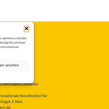
zu speichern und/oder
eutige IDs auf dieser
 und Funktionen
el/Cisterscapes
ngen ansehen
Cisterscapes/Landkreis
ansnationale Koordination für
iegel, E-Mail:
yern.de