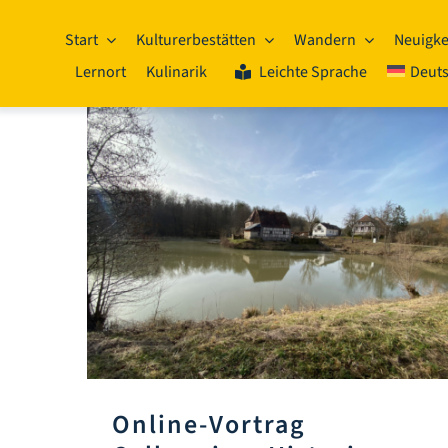
Zum
Inhalt
Start
Kulturerbestätten
Wandern
Neuigke
springen
Lernort
Kulinarik
Leichte Sprache
Deut
Online-Vortrag