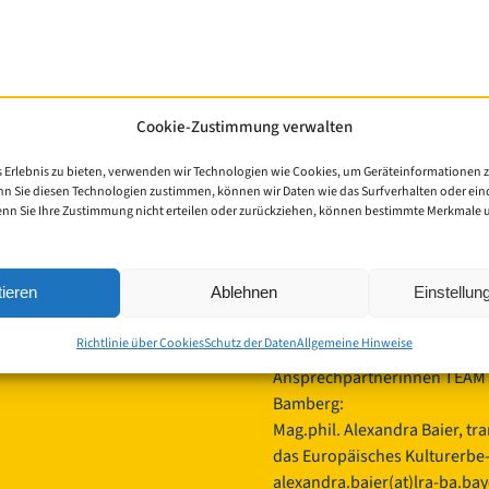
Cookie-Zustimmung verwalten
Kontakt:
 Erlebnis zu bieten, verwenden wir Technologien wie Cookies, um Geräteinformationen 
nn Sie diesen Technologien zustimmen, können wir Daten wie das Surfverhalten oder eind
enn Sie Ihre Zustimmung nicht erteilen oder zurückziehen, können bestimmte Merkmale
Landkreis Bamberg
Europäisches Kulturerbe-Sieg
Ludwigstraße 23
ieren
Ablehnen
Einstellu
96052 Bamberg
 2026 | Cisterscapes
 vorbehalten
Germany
Richtlinie über Cookies
Schutz der Daten
Allgemeine Hinweise
en ohne Gewähr.
Ansprechpartnerinnen TEAM 
Bamberg:
Mag.phil. Alexandra Baier, tr
das Europäisches Kulturerbe-S
alexandra.baier(at)lra-ba.ba