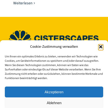
Weiterlesen
Cookie-Zustimmung verwalten
Um Ihnen ein optimales Erlebnis zu bieten, verwenden wir Technologien wie
Cookies, um Geräteinformationen zu speichern und/oder darauf zuzugreifen.
© Copyright 2023 - 2026 | Cisterscapes
Wenn Sie diesen Technologien zustimmen, können wir Daten wie das
Alle Rechte vorbehalten
Surfverhalten oder eindeutige IDs auf dieser Website verarbeiten. Wenn Sie Ihre
und alle Angaben ohne Gewähr.
Zustimmung nicht erteilen oder zurückziehen, können bestimmte Merkmale und
Funktionen beeinträchtigt werden.
Kontakt:
Akzeptieren
Landkreis Bamberg
Ablehnen
Europäisches Kulturerbe-Siegel/Cisterscapes