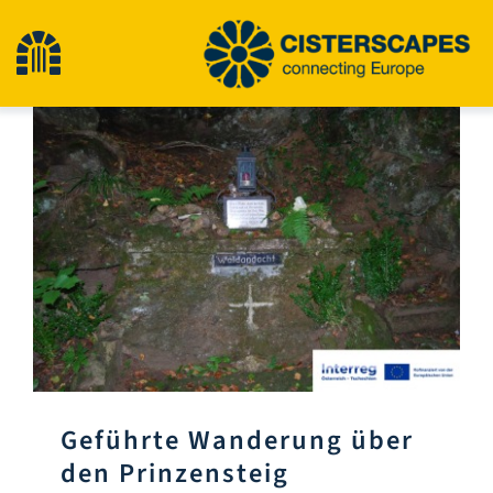
Zum
Inhalt
Navigation
springen
umschalten
Start
Kulturerbestätten
Wandern
Neuigkeiten
Veranstaltungen
Geführte Wanderung über
den Prinzensteig