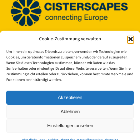
Cookie-Zustimmung verwalten
© Copyright 2023 - 2026 | Cisterscapes
Alle Rechte vorbehalten
und alle Angaben ohne Gewähr.
Um Ihnen ein optimales Erlebnis zu bieten, verwenden wir Technologien wie
Cookies, um Geräteinformationen zu speichern und/oder darauf zuzugreifen.
Wenn Sie diesen Technologien zustimmen, können wir Daten wie das
Kontakt:
Surfverhalten oder eindeutige IDs auf dieser Website verarbeiten. Wenn Sie Ihre
Zustimmung nicht erteilen oder zurückziehen, können bestimmte Merkmale und
Funktionen beeinträchtigt werden.
Landkreis Bamberg
Europäisches Kulturerbe-Siegel/Cisterscapes
Akzeptieren
Ludwigstraße 23
96052 Bamberg
Ablehnen
Germany
Einstellungen ansehen
Ansprechpartnerinnen TEAM Cisterscapes/Landkreis
Bamberg: