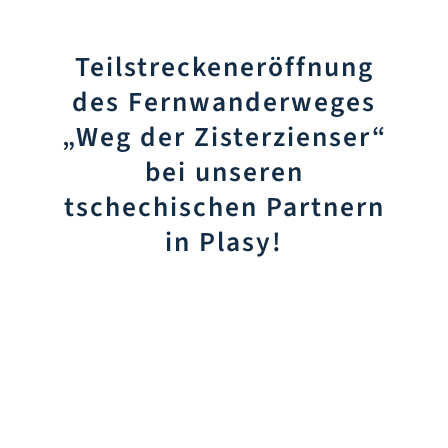
Infozentrum
Teilstreckeneröffnung
Downloads
des Fernwanderweges
„Weg der Zisterzienser“
Lernort
bei unseren
tschechischen Partnern
Kulinarik
in Plasy!
Leichte Sprache
Deutsch