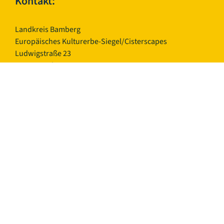
Kontakt:
Landkreis Bamberg
Europäisches Kulturerbe-Siegel/Cisterscapes
Ludwigstraße 23
96052 Bamberg
Germany
Ansprechpartnerinnen TEAM Cisterscapes/Landkreis
Bamberg:
Mag.phil. Alexandra Baier, transnationale Koordination
für das Europäisches Kulturerbe-Siegel, E-Mail:
alexandra.baier(at)lra-ba.bayern.de
Dr. Rosa Karl, Managerin Einzelstätte Ebrach, E-Mail:
rosa.karl(at)lra-ba.bayern.de
Telefon: +49 951 85-718
Telefax: +49 951 85-8718
E-Mail:
cisterscapes(at)lra-ba.bayern.de