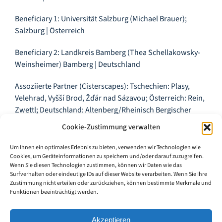
Beneficiary 1: Universität Salzburg (Michael Brauer);
Salzburg | Österreich
Beneficiary 2: Landkreis Bamberg (Thea Schellakowsky-
Weinsheimer) Bamberg | Deutschland
Assoziierte Partner (Cisterscapes): Tschechien: Plasy,
Velehrad, Vyšší Brod, Žďár nad Sázavou; Österreich: Rein,
Zwettl; Deutschland: Altenberg/Rheinisch Bergischer
Kreis, Bronnbach, Ebrach, Langheim, Maulbronn,
Cookie-Zustimmung verwalten
Waldsassen.
Um Ihnen ein optimales Erlebnis zu bieten, verwenden wir Technologien wie
Cookies, um Geräteinformationen zu speichern und/oder darauf zuzugreifen.
Wenn Sie diesen Technologien zustimmen, können wir Daten wie das
Surfverhalten oder eindeutige IDs auf dieser Website verarbeiten. Wenn Sie Ihre
Weiterführende Links:
Zustimmung nicht erteilen oder zurückziehen, können bestimmte Merkmale und
Funktionen beeinträchtigt werden.
https://www.masrozkvet.cz/projekty-mas-
1/mezinarodni-projekty-2018-2028/culinary-heritage-of-
Akzeptieren