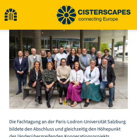
Zum
Inhalt
Navigation
springen
Zeige
umschalten
Start
grösseres
Bild
Kulturerbestätten
Wandern
Neuigkeiten
Veranstaltungen
Die Fachtagung an der Paris-Lodron-Universität Salzburg
bildete den Abschluss und gleichzeitig den Höhepunkt
des länderübergreifenden Kooperationsprojekts