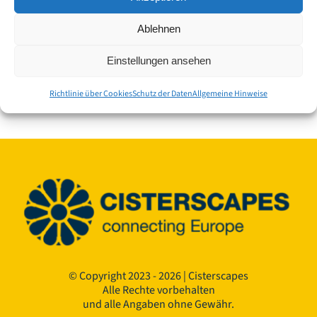
the-cistercians-in-central-europe-culhercis22/
Ablehnen
www.cisterscapes.eu
Einstellungen ansehen
https://www.historische-esskultur.at/rezeptforschung/?
page_id=20261
Richtlinie über Cookies
Schutz der Daten
Allgemeine Hinweise
© Copyright 2023 - 2026 | Cisterscapes
Alle Rechte vorbehalten
und alle Angaben ohne Gewähr.