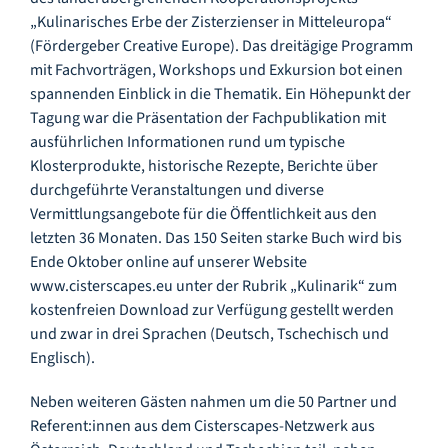
Infozentrum
„Kulinarisches Erbe der Zisterzienser in Mitteleuropa“
(Fördergeber Creative Europe). Das dreitägige Programm
mit Fachvorträgen, Workshops und Exkursion bot einen
Downloads
spannenden Einblick in die Thematik. Ein Höhepunkt der
Tagung war die Präsentation der Fachpublikation mit
ausführlichen Informationen rund um typische
Lernort
Klosterprodukte, historische Rezepte, Berichte über
durchgeführte Veranstaltungen und diverse
Kulinarik
Vermittlungsangebote für die Öffentlichkeit aus den
letzten 36 Monaten. Das 150 Seiten starke Buch wird bis
Ende Oktober online auf unserer Website
Leichte Sprache
www.cisterscapes.eu unter der Rubrik „Kulinarik“ zum
kostenfreien Download zur Verfügung gestellt werden
und zwar in drei Sprachen (Deutsch, Tschechisch und
Deutsch
Englisch).
Neben weiteren Gästen nahmen um die 50 Partner und
Referent:innen aus dem Cisterscapes-Netzwerk aus