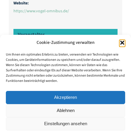
Website:
https://www.vogel-omnibus.de/
Veranstalter
Cookie-Zustimmung verwalten
Omnibus Vogel Höchstadt/Aisch
Um Ihnen ein optimales Erlebnis zu bieten, verwenden wir Technologien wie
Telefon
Cookies, um Geräteinformationen zu speichern und/oder darauf zuzugreifen.
09193-635817
Wenn Sie diesen Technologien zustimmen, können wir Daten wie das
Surfverhalten oder eindeutige IDs auf dieser Website verarbeiten. Wenn Sie Ihre
E-Mail
Zustimmung nicht erteilen oder zurückziehen, können bestimmte Merkmale und
info@vogel-omnibus.de
Funktionen beeinträchtigt werden.
Veranstalter-Website anzeigen
Akzeptieren
Ablehnen
Einstellungen ansehen