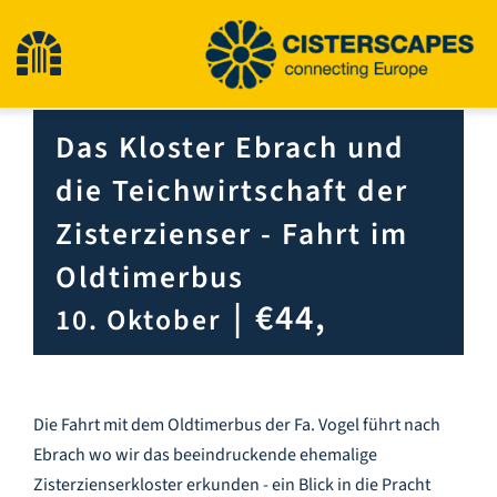
Zum
Inhalt
Navigation
springen
umschalten
Das Kloster Ebrach und
Start
die Teichwirtschaft der
Kulturerbestätten
Zisterzienser - Fahrt im
Oldtimerbus
Wandern
|
€44,
10. Oktober
Neuigkeiten
Die Fahrt mit dem Oldtimerbus der Fa. Vogel führt nach
Veranstaltungen
Ebrach wo wir das beeindruckende ehemalige
Zisterzienserkloster erkunden - ein Blick in die Pracht