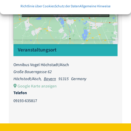
Klicke hier, um Marketing-Cookies zu
Klicke hier, um Marketing-Cookies zu
Richtlinie über Cookies
Schutz der Daten
Allgemeine Hinweise
akzeptieren und diesen Inhalt zu aktivieren
akzeptieren und diesen Inhalt zu aktivieren
Veranstaltungsort
Omnibus Vogel Höchstadt/Aisch
Große Bauerngasse 62
Höchstadt/Aisch
,
Bayern
91315
Germany
Google Karte anzeigen
Telefon
09193-635817