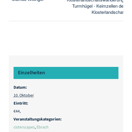
Turmhügel - Keimzellen der
Klosterlandschaft
Einzelheiten
Datum:
10. Oktober
Eintritt:
€44,
Veranstaltungskategorien:
cisterscapes
,
Ebrach