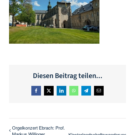
Diesen Beitrag teilen...
Facebook
X
LinkedIn
WhatsApp
Telegram
E-
Mail
Orgelkonzert Ebrach: Prof.
Markus Willinger
Klosterlandschaftswanderung: