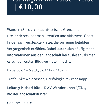
Infozentrum
|
€10,00
Downloads
Wandern Sie durch das historische Grenzland im
Lernort
Dreiländereck Böhmen, Preußen und Altbayern. Überall
finden sich versteckte Plätze, die von einer belebten
Vergangenheit erzählen. Dabei lassen sich häufig mehr
Kulinarik
Informationen aus der Landschaft herauslesen, als man
es auf den ersten Blick vermuten möchte.
Leichte Sprache
Dauer: ca. 4 – 5 Std., ca. 14 km, 115 mH
Treffpunkt: Waldsassen, Dreifaltigkeitskirche Kappl
Deutsch
Leitung: Michael Rückl, DWV-Wanderführer®/ZNL,
Klosterlandschaftsführer
Gebühr: 10,00 €