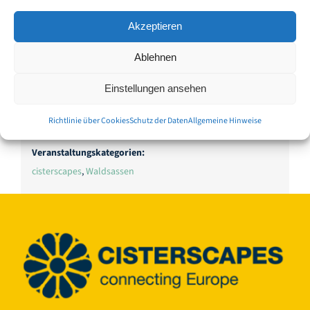
Einzelheiten
Akzeptieren
Datum:
Ablehnen
15. August
Zeit:
Einstellungen ansehen
13:30 - 18:30
Eintritt:
Richtlinie über Cookies
Schutz der Daten
Allgemeine Hinweise
€10,00
Veranstaltungskategorien:
cisterscapes
,
Waldsassen