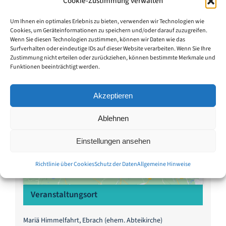
Cookie-Zustimmung verwalten
Um Ihnen ein optimales Erlebnis zu bieten, verwenden wir Technologien wie
Orgelförderverein Ebrach e. V.
Cookies, um Geräteinformationen zu speichern und/oder darauf zuzugreifen.
Veranstalter-Website anzeigen
Wenn Sie diesen Technologien zustimmen, können wir Daten wie das
Surfverhalten oder eindeutige IDs auf dieser Website verarbeiten. Wenn Sie Ihre
Zustimmung nicht erteilen oder zurückziehen, können bestimmte Merkmale und
Funktionen beeinträchtigt werden.
Akzeptieren
Klicke hier, um Marketing-Cookies zu
Klicke hier, um Marketing-Cookies zu
Ablehnen
akzeptieren und diesen Inhalt zu aktivieren
akzeptieren und diesen Inhalt zu aktivieren
Einstellungen ansehen
Richtlinie über Cookies
Schutz der Daten
Allgemeine Hinweise
Veranstaltungsort
Mariä Himmelfahrt, Ebrach (ehem. Abteikirche)