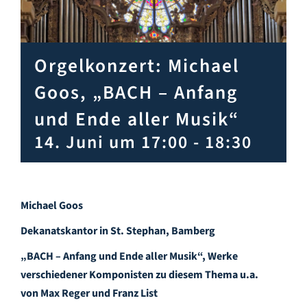
Infozentrum
Downloads
Orgelkonzert: Michael
Goos, „BACH – Anfang
Lernort
und Ende aller Musik“
14. Juni um 17:00
-
18:30
Kulinarik
Leichte Sprache
Michael Goos
Dekanatskantor in St. Stephan, Bamberg
Deutsch
„BACH – Anfang und Ende aller Musik“, Werke
verschiedener Komponisten zu diesem Thema u.a.
von
Max Reger und Franz List