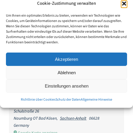
Cookie-Zustimmung verwalten
Um Ihnen ein optimales Erlebnis zu bieten, verwenden wir Technologien wie
Cookies, um Geräteinformationen zu speichern und/oder darauf zuzugreifen.
Klicke hier, um Marketing-Cookies zu
Wenn Sie diesen Technologien zustimmen, können wir Daten wie das
Klicke hier, um Marketing-Cookies zu
Surfverhalten oder eindeutige IDs auf dieser Website verarbeiten. Wenn Sie Ihre
akzeptieren und diesen Inhalt zu aktivieren
akzeptieren und diesen Inhalt zu aktivieren
Zustimmung nicht erteilen oder zurückziehen, können bestimmte Merkmale und
Funktionen beeinträchtigt werden.
Akzeptieren
Ablehnen
Einstellungen ansehen
Veranstaltungsort
Richtlinie über Cookies
Schutz der Daten
Allgemeine Hinweise
Besucherzentrum der Stiftung Schulpforta
Schulstraße 26
Naumburg OT Bad Kösen
,
Sachsen-Anhalt
06628
Germany