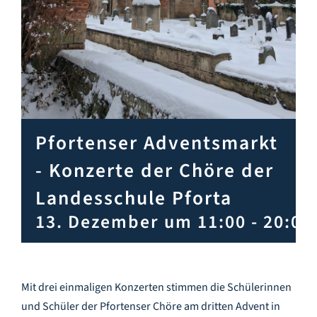
Infozentrum
Downloads
Lernort
Pfortenser Adventsmarkt
Kulinarik
- Konzerte der Chöre der
Landesschule Pforta
Leichte Sprache
13. Dezember um 11:00
-
20:00
Deutsch
Mit drei einmaligen Konzerten stimmen die Schülerinnen
und Schüler der Pfortenser Chöre am dritten Advent in