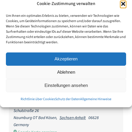
Cookie-Zustimmung verwalten
Um Ihnen ein optimales Erlebnis zu bieten, verwenden wir Technologien wie
Cookies, um Geräteinformationen zu speichern und/oder darauf zuzugreifen.
Klicke hier, um Marketing-Cookies zu
Wenn Sie diesen Technologien zustimmen, können wir Daten wie das
Klicke hier, um Marketing-Cookies zu
Surfverhalten oder eindeutige IDs auf dieser Website verarbeiten. Wenn Sie Ihre
akzeptieren und diesen Inhalt zu aktivieren
akzeptieren und diesen Inhalt zu aktivieren
Zustimmung nicht erteilen oder zurückziehen, können bestimmte Merkmale und
Funktionen beeinträchtigt werden.
Akzeptieren
Ablehnen
Einstellungen ansehen
Veranstaltungsort
Richtlinie über Cookies
Schutz der Daten
Allgemeine Hinweise
Besucherzentrum der Stiftung Schulpforta
Schulstraße 26
Naumburg OT Bad Kösen
,
Sachsen-Anhalt
06628
Germany