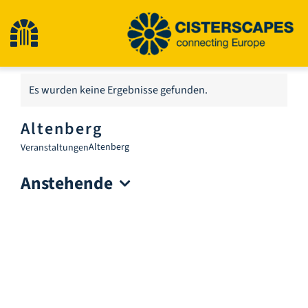
Zum
Inhalt
Navigation
springen
umschalten
Start
Es wurden keine Ergebnisse gefunden.
Hinweis
Altenberg
Kulturerbestätten
Altenberg
Veranstaltungen
Anstehende
Wandern
Datum
wählen.
Neuigkeiten
Veranstaltungen