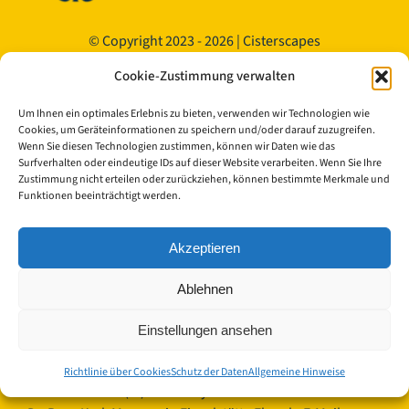
© Copyright 2023 - 2026 | Cisterscapes
Alle Rechte vorbehalten
Cookie-Zustimmung verwalten
und alle Angaben ohne Gewähr.
Um Ihnen ein optimales Erlebnis zu bieten, verwenden wir Technologien wie
Kontakt:
Cookies, um Geräteinformationen zu speichern und/oder darauf zuzugreifen.
Wenn Sie diesen Technologien zustimmen, können wir Daten wie das
Surfverhalten oder eindeutige IDs auf dieser Website verarbeiten. Wenn Sie Ihre
Landkreis Bamberg
Zustimmung nicht erteilen oder zurückziehen, können bestimmte Merkmale und
Funktionen beeinträchtigt werden.
Europäisches Kulturerbe-Siegel/Cisterscapes
Ludwigstraße 23
96052 Bamberg
Akzeptieren
Germany
Ablehnen
Ansprechpartnerinnen TEAM Cisterscapes/Landkreis
Bamberg:
Einstellungen ansehen
Mag.phil. Alexandra Baier, transnationale Koordination
für das Europäisches Kulturerbe-Siegel, E-Mail:
Richtlinie über Cookies
Schutz der Daten
Allgemeine Hinweise
alexandra.baier(at)lra-ba.bayern.de