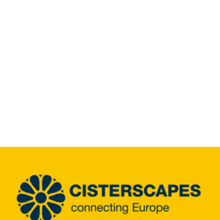
Infozentrum
Downloads
Lernort
Kulinarik
Leichte Sprache
Deutsch