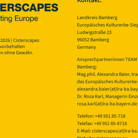
Kontakt:
Landkreis Bamberg
Europäisches Kulturerbe-Sieg
Ludwigstraße 23
96052 Bamberg
 2026 | Cisterscapes
 vorbehalten
Germany
en ohne Gewähr.
Ansprechpartnerinnen TEAM 
Bamberg:
Mag.phil. Alexandra Baier, tr
das Europäisches Kulturerbe-S
alexandra.baier(at)lra-ba.ba
Dr. Rosa Karl, Managerin Einze
rosa.karl(at)lra-ba.bayern.de
Telefon: +49 951 85-718
Telefax: +49 951 85-8718
E-Mail:
cisterscapes(at)lra-ba