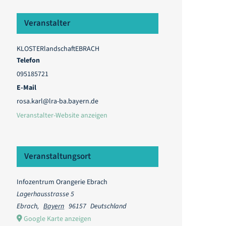
Veranstalter
KLOSTERlandschaftEBRACH
Telefon
095185721
E-Mail
rosa.karl@lra-ba.bayern.de
Veranstalter-Website anzeigen
Veranstaltungsort
Infozentrum Orangerie Ebrach
Lagerhausstrasse 5
Ebrach
,
Bayern
96157
Deutschland
Google Karte anzeigen