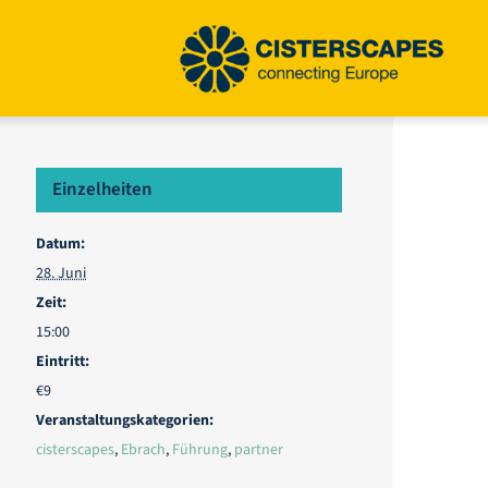
Einzelheiten
Datum:
28. Juni
Zeit:
15:00
Eintritt:
€9
Veranstaltungskategorien:
cisterscapes
,
Ebrach
,
Führung
,
partner