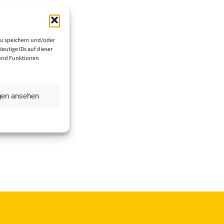
zu speichern und/oder
eutige IDs auf dieser
 und Funktionen
ngen ansehen