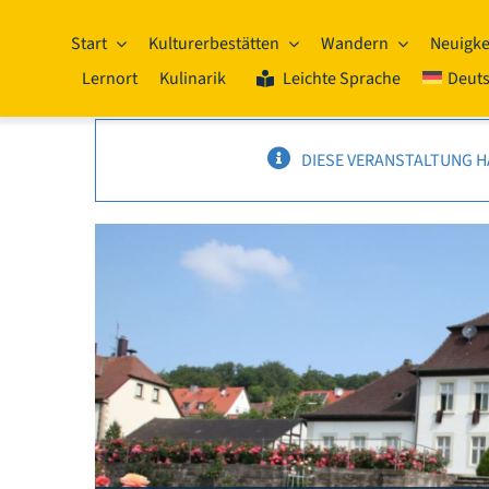
Zum
Inhalt
Start
Kulturerbestätten
Wandern
Neuigke
springen
Lernort
Kulinarik
Leichte Sprache
Deut
DIESE VERANSTALTUNG H